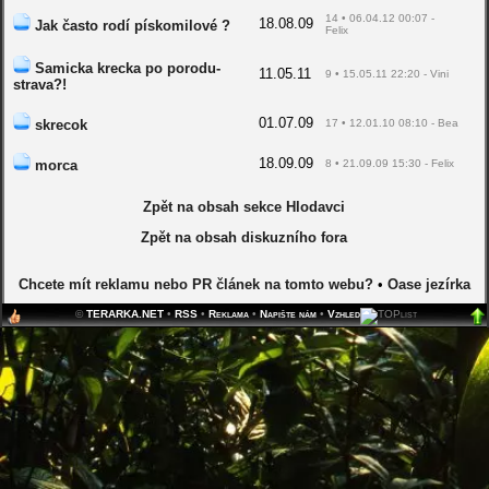
14 • 06.04.12 00:07 -
18.08.09
Jak často rodí pískomilové ?
Felix
Samicka krecka po porodu-
11.05.11
9 • 15.05.11 22:20 - Vini
strava?!
01.07.09
skrecok
17 • 12.01.10 08:10 - Bea
18.09.09
morca
8 • 21.09.09 15:30 - Felix
Zpět na obsah sekce Hlodavci
Zpět na obsah diskuzního fora
Chcete mít reklamu nebo PR článek na tomto webu?
•
Oase jezírka
©
TERARKA.NET
•
RSS
•
Reklama
•
Napište nám
•
Vzhled