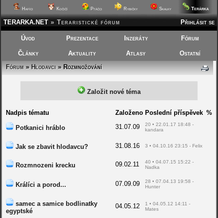
Terárka
Hafíci
Kočičí
Ptáčci
Rybičky
Skalky
TERARKA.NET
»
Teraristické fórum
Přihlásit se
Úvod
Prezentace
Inzeráty
Fórum
Články
Aktuality
Atlasy
Ostatní
Fórum
»
Hlodavci
»
Rozmnožování
Založit nové téma
Nadpis tématu
Založeno
Poslední příspěvek
%
20 • 22.01.17 18:48 -
31.07.09
Potkanici hráblo
kandara
31.08.16
Jak se zbavit hlodavcu?
3 • 04.10.16 23:15 - Felix
40 • 04.07.15 15:22 -
09.02.11
Rozmnozeni krecku
Nadka
28 • 07.04.13 19:58 -
07.09.09
Králíci a porod...
Hunter
samec a samice bodlinatky
1 • 04.05.12 14:11 -
04.05.12
Mates
egyptské