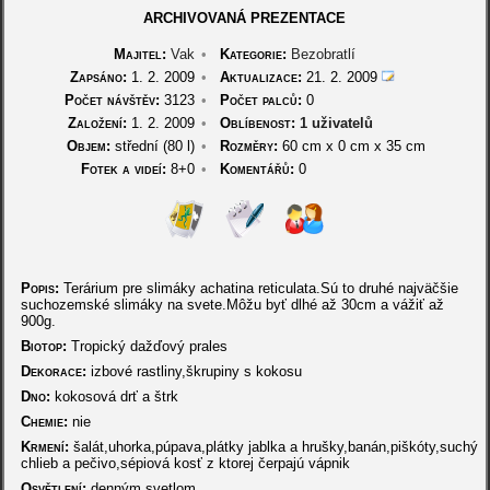
ARCHIVOVANÁ PREZENTACE
Majitel:
Vak
•
Kategorie:
Bezobratlí
Zapsáno:
1. 2. 2009
•
Aktualizace:
21. 2. 2009
Počet návštěv:
3123
•
Počet palců:
0
Založení:
1. 2. 2009
•
Oblíbenost:
1 uživatelů
Objem:
střední (80 l)
•
Rozměry:
60 cm
x
0 cm
x
35 cm
Fotek a videí:
8+0
•
Komentářů:
0
Popis:
Terárium pre slimáky achatina reticulata.Sú to druhé najväčšie
suchozemské slimáky na svete.Môžu byť dlhé až 30cm a vážiť až
900g.
Biotop:
Tropický dažďový prales
Dekorace:
izbové rastliny,škrupiny s kokosu
Dno:
kokosová drť a štrk
Chemie:
nie
Krmení:
šalát,uhorka,púpava,plátky jablka a hrušky,banán,piškóty,suchý
chlieb a pečivo,sépiová kosť z ktorej čerpajú vápnik
Osvětlení:
denným svetlom