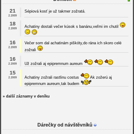
21
Sépiová kosť je už takmer zožratá.
2.2009
18
Achatiny dostali večer kúsok s banánu,veľmi im chutil
2.2009
16
Večer som dal achatinám piškóty,do rána ich skoro celé
2.2009
zožrali
16
Už zožrali aj epipremnum aureum
2.2009
15
Achatiny zožrali rastlinu costus
Ak zožerú aj
2.2009
epipremnum aureum,tak budem
» další záznamy v deníku
Dárečky od návštěvníků