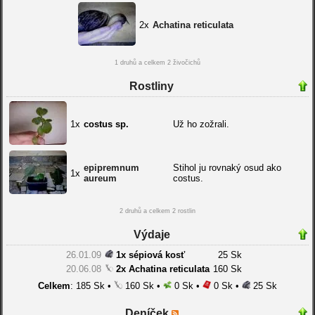
2x
Achatina reticulata
1 druhů a celkem 2 živočichů
Rostliny
1x
costus sp.
Už ho zožrali.
epipremnum
Stihol ju rovnaký osud ako
1x
aureum
costus.
2 druhů a celkem 2 rostlin
Výdaje
26.01.09
1x sépiová kosť
25 Sk
20.06.08
2x Achatina reticulata
160 Sk
Celkem
: 185 Sk •
160 Sk •
0 Sk •
0 Sk •
25 Sk
Deníček