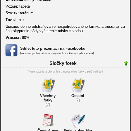
Pozadí:
tapeta
Stojan:
terárium
Topení:
nie
Údržba:
denne odstraňovanie nespotrebovaného krmiva a trusu,raz za
čas skyprenie pôdy,vyčistenie misky s vodou
Vlhkost:
80%
Sdílet tuto prezentaci na Facebooku
(na svém profilu nebo ve skupinách, ve kterých jste členem)
Složky fotek
Prezentace je archivována a neobsahuje fotky v plné velikosti
Všechny
Ostatní
fotky
(7)
(7)
Časová osa
Fotky z deníčku