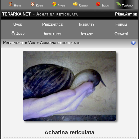
Terárka
Hafíci
Kočičí
Ptáčci
Rybičky
Skalky
TERARKA.NET
»
Achatina reticulata
Přihlásit se
Úvod
Prezentace
Inzeráty
Fórum
Články
Aktuality
Atlasy
Ostatní
Prezentace
»
Vak
»
Achatina reticulata
»
Achatina reticulata