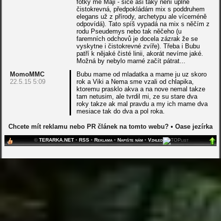
fotky mé Máji - sice asi taky není úplně
čistokrevná, předpokládám mix s poddruhem
elegans už z přírody, archetypu ale víceméně
odpovídá). Tato spíš vypadá na mix s něčím z
rodu Pseudemys nebo tak něčeho (u
faremních odchovů je docela zázrak že se
vyskytne i čistokrevné zvíře). Třeba i Bubu
patří k nějaké čisté linii, akorát nevíme jaké.
Možná by nebylo marné začít pátrat...
MomoMMC
Bubu mame od mladatka a mame ju uz skoro
22.5.15 5:09
rok a Viki a Nema sme vzali od chlapika,
ktoremu prasklo akva a na nove nemal takze
tam netusim, ale tvrdil mi, ze su stare dva
roky takze ak mal pravdu a my ich mame dva
mesiace tak do dva a pol roka.
Chcete mít reklamu nebo PR článek na tomto webu?
•
Oase jezírka
©
TERARKA.NET
•
RSS
•
Reklama
•
Napište nám
•
Vzhled