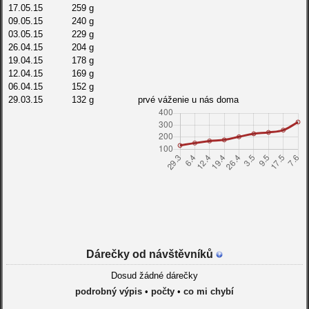
17.05.15
259 g
09.05.15
240 g
03.05.15
229 g
26.04.15
204 g
19.04.15
178 g
12.04.15
169 g
06.04.15
152 g
29.03.15
132 g
prvé váženie u nás doma
Dárečky od návštěvníků
Dosud žádné dárečky
podrobný výpis
•
počty
•
co mi chybí