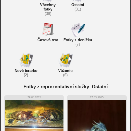
Všechny
Ostatní
fotky
(31)
(39)
Časová osa
Fotky z deníčku
(7)
Nové terarko
Váženie
(2)
(6)
Fotky z reprezentativní složky: Ostatní
29.05.2015
27.05.2015