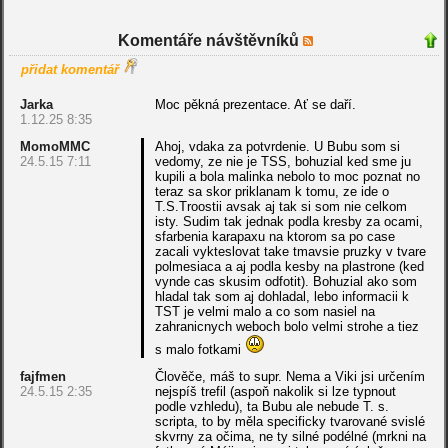
Komentáře návštěvníků
přidat komentář
Jarka
Moc pěkná prezentace. Ať se daří.
1.12.25 8:35
MomoMMC
Ahoj, vdaka za potvrdenie. U Bubu som si
24.5.15 7:11
vedomy, ze nie je TSS, bohuzial ked sme ju
kupili a bola malinka nebolo to moc poznat no
teraz sa skor priklanam k tomu, ze ide o
T.S.Troostii avsak aj tak si som nie celkom
isty. Sudim tak jednak podla kresby za ocami,
sfarbenia karapaxu na ktorom sa po case
zacali vykteslovat take tmavsie pruzky v tvare
polmesiaca a aj podla kesby na plastrone (ked
vynde cas skusim odfotit). Bohuzial ako som
hladal tak som aj dohladal, lebo informacii k
TST je velmi malo a co som nasiel na
zahranicnych weboch bolo velmi strohe a tiez
s malo fotkami
fajfmen
Člověče, máš to supr. Nema a Viki jsi určením
24.5.15 2:35
nejspíš trefil (aspoň nakolik si lze typnout
podle vzhledu), ta Bubu ale nebude T. s.
scripta, to by měla specificky tvarované svislé
skvrny za očima, ne ty silné podélné (mrkni na