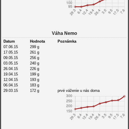
Váha Nemo
Datum
Hodnota
Poznámka
07.06.15
299 g
17.05.15
261 g
09.05.15
256 g
03.05.15
240 g
26.04.15
226 g
19.04.15
199 g
12.04.15
193 g
06.04.15
183 g
29.03.15
172 g
prvé váženie u nás doma