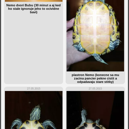
Nemo dvori Bubu (30 minut a aj ked
ho stale ignoruje jeho to ocividne
bavi)
plastron Nemo (konecne sa mu
zacina pancier pekne cistit a
odpadavaju stare stitky)
27.05.2015
27.05.2015