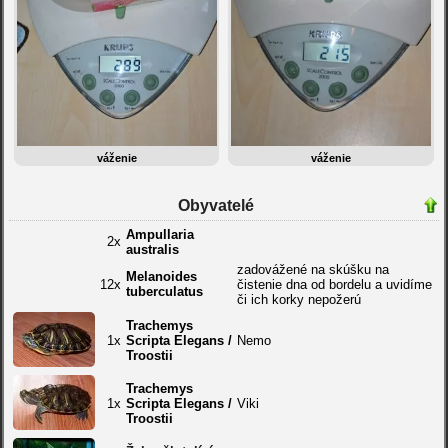
váženie
váženie
Obyvatelé
Ampullaria
2x
australis
zadovážené na skúšku na
Melanoides
12x
čistenie dna od bordelu a uvidíme
tuberculatus
či ich korky nepožerú
Trachemys
1x
Scripta Elegans /
Nemo
Troostii
Trachemys
1x
Scripta Elegans /
Viki
Troostii