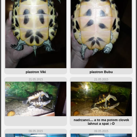
plastron Viki
plastron Bubu
21.05.2015
21.05.2015
nadrzanci.... a to ma potom clovek
lahnut a spat :-D
09.05.2015
09.05.2015