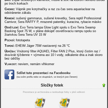
po troch korkach
Chemie:
Vápnik pre korytnačky a raz za čas sera aquariaclear na
odstránenie zákalu
Krmení:
sušený gammarus, sušené krevetky, Sera reptil Professional
Carnivor, Sera RAFFY P, mrazené patentky, kuracina, rybacie mäsko
Osvětlení:
Exo Terra lampa Glow Light spolu s Exo Terra Swamp
Basking Spot 75 W, v pláne dokúpiť osvetľovaciu rampu spolu so
žiarivkou Sera Terra UV 15 W
Pozadí:
fototapeta
Topení:
EHEIM Jäger 75W nastavený na 26 °C
Údržba:
Vnútorný filter AQUAEL Filter FAN 2 Plus, ktorý čistim raz /
dva-krát týždenne + výmena asi 10 l vody, odkalenie dna a inak skoro
bez údržby
Vlhkost:
neviem, nemám vlhkomer
Sdílet tuto prezentaci na Facebooku
(na svém profilu nebo ve skupinách, ve kterých jste členem)
Složky fotek
Prezentace je archivována a neobsahuje fotky v plné velikosti