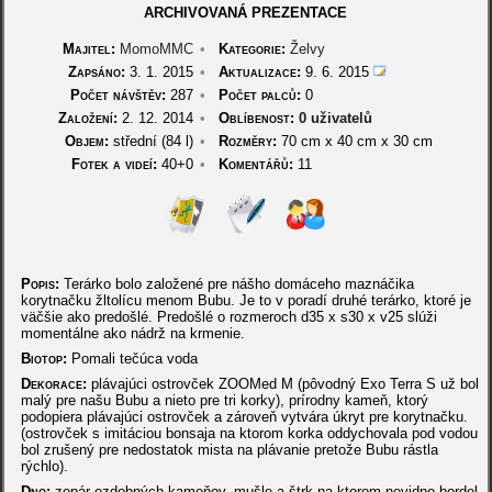
ARCHIVOVANÁ PREZENTACE
Majitel:
MomoMMC
•
Kategorie:
Želvy
Zapsáno:
3. 1. 2015
•
Aktualizace:
9. 6. 2015
Počet návštěv:
287
•
Počet palců:
0
Založení:
2. 12. 2014
•
Oblíbenost:
0 uživatelů
Objem:
střední (84 l)
•
Rozměry:
70 cm
x
40 cm
x
30 cm
Fotek a videí:
40+0
•
Komentářů:
11
Popis:
Terárko bolo založené pre nášho domáceho maznáčika
korytnačku žltolícu menom Bubu. Je to v poradí druhé terárko, ktoré je
väčšie ako predošlé. Predošlé o rozmeroch d35 x s30 x v25 slúži
momentálne ako nádrž na krmenie.
Biotop:
Pomali tečúca voda
Dekorace:
plávajúci ostrovček ZOOMed M (pôvodný Exo Terra S už bol
malý pre našu Bubu a nieto pre tri korky), prírodny kameň, ktorý
podopiera plávajúci ostrovček a zároveň vytvára úkryt pre korytnačku.
(ostrovček s imitáciou bonsaja na ktorom korka oddychovala pod vodou
bol zrušený pre nedostatok mista na plávanie pretože Bubu rástla
rýchlo).
Dno:
zopár ozdobných kameňov, mušle a štrk na ktorom nevidno bordel