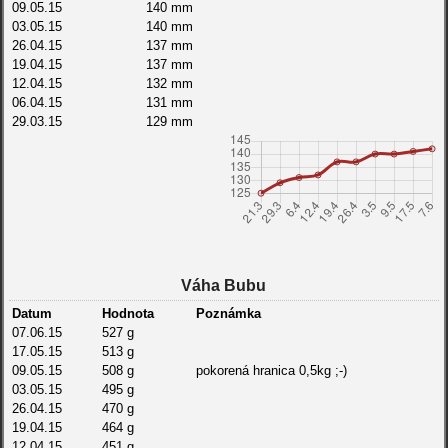
09.05.15
140 mm
03.05.15
140 mm
26.04.15
137 mm
19.04.15
137 mm
12.04.15
132 mm
06.04.15
131 mm
29.03.15
129 mm
21.03.15
125 mm
07.03.15
121 mm
01.03.15
119 mm
22.02.15
116 mm
14.02.15
115 mm
07.02.15
110 mm
31.01.15
107 mm
24.01.15
104 mm
Váha Bubu
17.01.15
99 mm
10.01.15
96 mm
Datum
Hodnota
Poznámka
03.01.15
95 mm
07.06.15
527 g
17.05.15
513 g
09.05.15
508 g
pokorená hranica 0,5kg ;-)
03.05.15
495 g
26.04.15
470 g
19.04.15
464 g
12.04.15
451 g