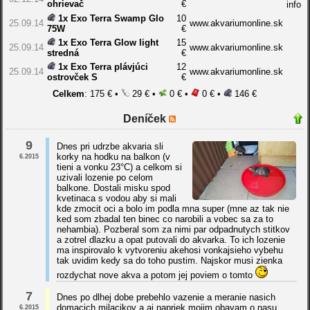
ohrievač
€
1x Exo Terra Swamp Glo
10
25.09.14
www.akvariumonline.sk
75W
€
1x Exo Terra Glow light
15
25.09.14
www.akvariumonline.sk
stredná
€
1x Exo Terra plávjúci
12
25.09.14
www.akvariumonline.sk
ostrovček S
€
Celkem
: 175 € •
29 € •
0 € •
0 € •
146 €
Deníček
9
Dnes pri udrzbe akvaria sli
korky na hodku na balkon (v
6.2015
tieni a vonku 23°C) a celkom si
uzivali lozenie po celom
balkone. Dostali misku spod
kvetinaca s vodou aby si mali
kde zmocit oci a bolo im podla mna super (mne az tak nie
ked som zbadal ten binec co narobili a vobec sa za to
nehambia). Pozberal som za nimi par odpadnutych stitkov
a zotrel dlazku a opat putovali do akvarka. To ich lozenie
ma inspirovalo k vytvoreniu akehosi vonkajsieho vybehu
tak uvidim kedy sa do toho pustim. Najskor musi zienka
rozdychat nove akva a potom jej poviem o tomto
7
Dnes po dlhej dobe prebehlo vazenie a meranie nasich
domacich milacikov a aj napriek mojim obavam o nasu
6.2015