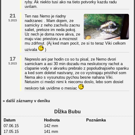
ryby. Ak niekto tusi ako na tieto potvorky kazdu radu
uvitam.
21
Ten nas Nemo je riadny
nadrzanec . Mam dojem, ze
5.2015
samicky z neho zachvilu zacnu
saliet, pretoze im neda pokoj.
Uz nech je doma nove akva, ze
maju viac priestoru a moznost
mu zdrhnut. (Aj ked mam pocit, ze si to teraz Viki celkom
uzivala
)
17
Nepreslo ani par hodin co so tu pisal, ze Nemo dvori
samickam a asi 30 min dozadu ma neskutocny rachot a
5.2015
clapanie vody v akvarku prebralo z popoludnajsieho spanku
a ked som doletel nastvany, ze co vystrajaju pristihol som
Nema ako s vysunutou pychou besne nahana Viki.
Netusim ci medzi nimi k niecomu doslo, lebo som dosiel
neskoro tak uvidime o mesiac
» další záznamy v deníku
Dĺžka Bubu
Datum
Hodnota
Poznámka
07.06.15
142 mm
17.05.15
141 mm