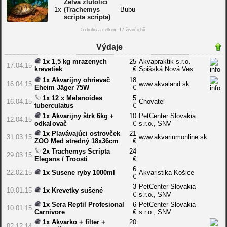
Želva žlutolící
1x
(Trachemys
Bubu
scripta scripta)
5 druhů a celkem 17 živočichů
Výdaje
1x 1,5 kg mrazenych
25
Akvapraktik s.r.o.
17.04.15
krevetiek
€
Spišská Nová Ves
1x Akvarijny ohrievač
18
16.04.15
www.akvaland.sk
Eheim Jäger 75W
€
1x 12 x Melanoides
5
16.04.15
Chovateľ
tuberculatus
€
1x Akvarijny štrk 6kg +
10
PetCenter Slovakia
12.04.15
odkaľovač
€
s.r.o., SNV
1x Plavávajúci ostrovček
21
31.03.15
www.akvariumonline.sk
ZOO Med stredný 18x36cm
€
2x Trachemys Scripta
24
29.03.15
Elegans / Troosti
€
6
22.02.15
1x Susene ryby 1000ml
Akvaristika Košice
€
3
PetCenter Slovakia
10.01.15
1x Krevetky sušené
€
s.r.o., SNV
1x Sera Reptil Profesional
6
PetCenter Slovakia
10.01.15
Carnivore
€
s.r.o., SNV
1x Akvarko + filter +
20
02.12.14