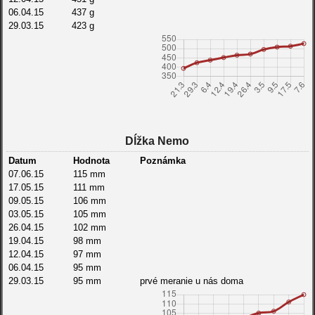
06.04.15
437 g
29.03.15
423 g
21.03.15
392 g
07.03.15
349 g
01.03.15
325 g
22.02.15
297 g
14.02.15
289 g
07.02.15
255 g
31.01.15
242 g
24.01.15
215 g
Dĺžka Nemo
17.01.15
193 g
10.01.15
176 g
Datum
Hodnota
Poznámka
03.01.15
159 g
07.06.15
115 mm
17.05.15
111 mm
09.05.15
106 mm
03.05.15
105 mm
26.04.15
102 mm
19.04.15
98 mm
12.04.15
97 mm
06.04.15
95 mm
29.03.15
95 mm
prvé meranie u nás doma