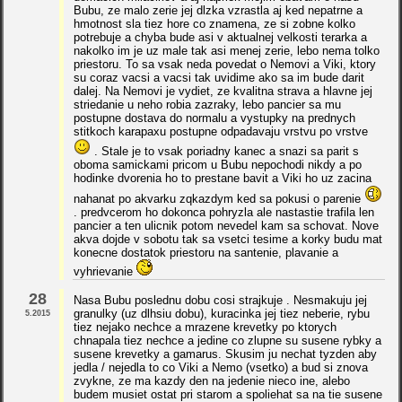
Bubu, ze malo zerie jej dlzka vzrastla aj ked nepatrne a
hmotnost sla tiez hore co znamena, ze si zobne kolko
potrebuje a chyba bude asi v aktualnej velkosti terarka a
nakolko im je uz male tak asi menej zerie, lebo nema tolko
priestoru. To sa vsak neda povedat o Nemovi a Viki, ktory
su coraz vacsi a vacsi tak uvidime ako sa im bude darit
dalej. Na Nemovi je vydiet, ze kvalitna strava a hlavne jej
striedanie u neho robia zazraky, lebo pancier sa mu
postupne dostava do normalu a vystupky na prednych
stitkoch karapaxu postupne odpadavaju vrstvu po vrstve
. Stale je to vsak poriadny kanec a snazi sa parit s
oboma samickami pricom u Bubu nepochodi nikdy a po
hodinke dvorenia ho to prestane bavit a Viki ho uz zacina
nahanat po akvarku zqkazdym ked sa pokusi o parenie
. predvcerom ho dokonca pohryzla ale nastastie trafila len
pancier a ten ulicnik potom nevedel kam sa schovat. Nove
akva dojde v sobotu tak sa vsetci tesime a korky budu mat
konecne dostatok priestoru na santenie, plavanie a
vyhrievanie
28
Nasa Bubu poslednu dobu cosi strajkuje . Nesmakuju jej
granulky (uz dlhsiu dobu), kuracinka jej tiez neberie, rybu
5.2015
tiez nejako nechce a mrazene krevetky po ktorych
chnapala tiez nechce a jedine co zlupne su susene rybky a
susene krevetky a gamarus. Skusim ju nechat tyzden aby
jedla / nejedla to co Viki a Nemo (vsetko) a bud si znova
zvykne, ze ma kazdy den na jedenie nieco ine, alebo
budem musiet ostat pri starom a spoliehat sa na tie susene