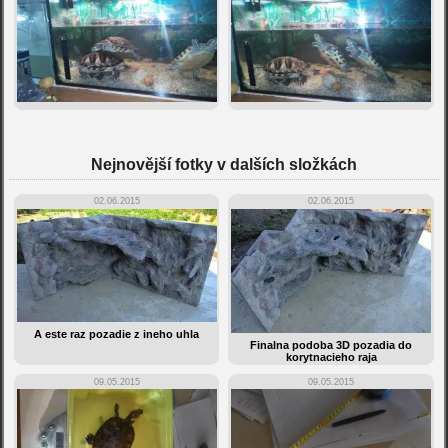
Nejnovější fotky v dalších složkách
02.06.2015
02.06.2015
A este raz pozadie z ineho uhla
Finalna podoba 3D pozadia do
korytnacieho raja
09.05.2015
09.05.2015