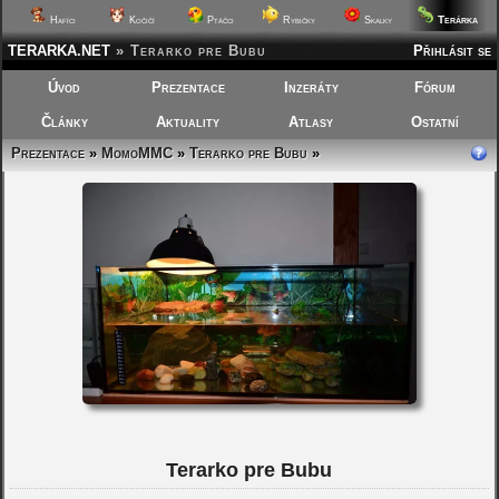
Terárka
Hafíci
Kočičí
Ptáčci
Rybičky
Skalky
TERARKA.NET
»
Terarko pre Bubu
Přihlásit se
Úvod
Prezentace
Inzeráty
Fórum
Články
Aktuality
Atlasy
Ostatní
Prezentace
»
MomoMMC
»
Terarko pre Bubu
»
Terarko pre Bubu