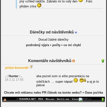
jiný vzhled nádrže. Zabralo mi to celý den
. Foto
přidám zítra
.
Dárečky od návštěvníků
Dosud žádné dárečky
podrobný výpis
•
počty
•
co mi chybí
Komentáře návštěvníků
přidat komentář
. : Hunter : .
aha pozrel som si ešte prezentáciu na
18.2.11 17:05
rybičkách .... super nápad
a aj je to
pekné
Chcete mít reklamu nebo PR článek na tomto webu?
•
Oase jezírka
©
TERARKA.NET
•
RSS
•
Reklama
•
Napište nám
•
Vzhled