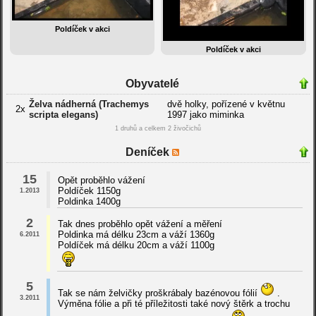
Poldíček v akci
Poldíček v akci
Obyvatelé
Želva nádherná (Trachemys
dvě holky, pořízené v květnu
2x
scripta elegans)
1997 jako miminka
1 druhů a celkem 2 živočichů
Deníček
15
Opět proběhlo vážení
Poldíček 1150g
1.2013
Poldinka 1400g
2
Tak dnes proběhlo opět vážení a měření
Poldinka má délku 23cm a váží 1360g
6.2011
Poldíček má délku 20cm a váží 1100g
5
Tak se nám želvičky proškrábaly bazénovou fólií
.
3.2011
Výměna fólie a při té příležitosti také nový štěrk a trochu