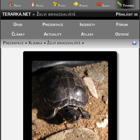
Terárka
Hafíci
Kočičí
Ptáčci
Rybičky
Skalky
TERARKA.NET
»
Želví brouzdaliště
Přihlásit se
Úvod
Prezentace
Inzeráty
Fórum
Články
Aktuality
Atlasy
Ostatní
Prezentace
»
Xlienka
»
Želví brouzdaliště
»