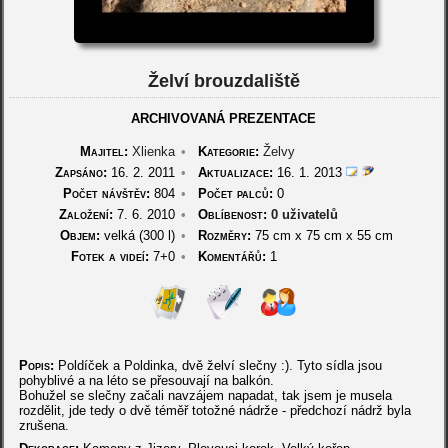
Želví brouzdaliště
ARCHIVOVANÁ PREZENTACE
Majitel:
Xlienka
•
Kategorie:
Želvy
Zapsáno:
16. 2. 2011
•
Aktualizace:
16. 1. 2013
Počet návštěv:
804
•
Počet palců:
0
Založení:
7. 6. 2010
•
Oblíbenost:
0 uživatelů
Objem:
velká (300 l)
•
Rozměry:
75 cm
x
75 cm
x
55 cm
Fotek a videí:
7+0
•
Komentářů:
1
Popis:
Poldíček a Poldinka, dvě želví slečny :). Tyto sídla jsou
pohyblivé a na léto se přesouvají na balkón.
Bohužel se slečny začali navzájem napadat, tak jsem je musela
rozdělit, jde tedy o dvě téměř totožné nádrže - předchozí nádrž byla
zrušena.