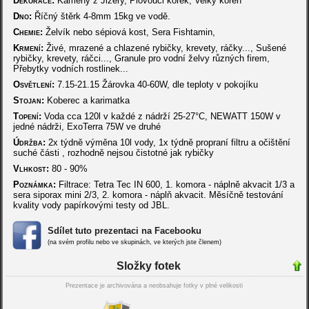
Dekorace:
Kameny z Jizery, Plovouci korek, Velký kořen
Dno:
Říčný štěrk 4-8mm 15kg ve vodě.
Chemie:
Želvík nebo sépiová kost, Sera Fishtamin,
Krmení:
Živé, mrazené a chlazené rybičky, krevety, ráčky..., Sušené
rybičky, krevety, ráčci..., Granule pro vodní želvy různých firem,
Přebytky vodních rostlinek...
Osvětlení:
7.15-21.15 Žárovka 40-60W, dle teploty v pokojíku
Stojan:
Koberec a karimatka
Topení:
Voda cca 120l v každé z nádrží 25-27°C, NEWATT 150W v
jedné nádrži, ExoTerra 75W ve druhé
Údržba:
2x týdně výměna 10l vody, 1x týdně propraní filtru a očištění
suché části , rozhodně nejsou čistotné jak rybičky
Vlhkost:
80 - 90%
Poznámka:
Filtrace: Tetra Tec IN 600, 1. komora - náplně akvacit 1/3 a
sera siporax mini 2/3, 2. komora - náplň akvacit. Měsíčně testování
kvality vody papírkovými testy od JBL.
Sdílet tuto prezentaci na Facebooku
(na svém profilu nebo ve skupinách, ve kterých jste členem)
Složky fotek
Prezentace je archivována a neobsahuje fotky v plné velikosti