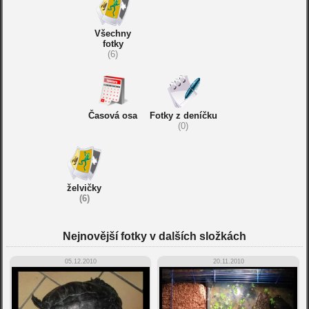
Všechny
fotky
(6)
Časová osa
Fotky z deníčku
(0)
želvičky
(6)
Nejnovější fotky v dalších složkách
05.12.2010
20.11.2010