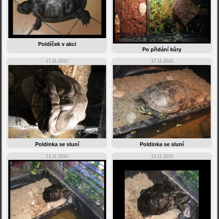
Poldíček v akci
Po přidání kůry
17.11.2010
17.11.2010
Poldinka se sluní
Poldinka se sluní
13.11.2010
13.11.2010