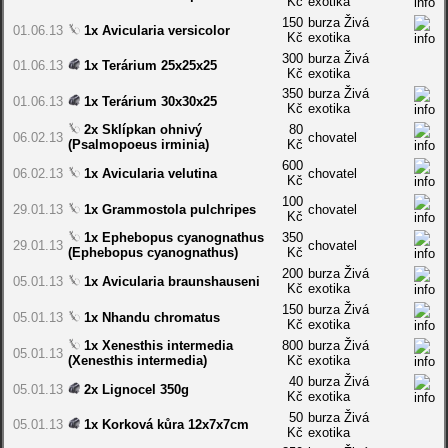
Kč
exotika
150
burza Živá
01.06.13
1x Avicularia versicolor
Kč
exotika
300
burza Živá
01.06.13
1x Terárium 25x25x25
Kč
exotika
350
burza Živá
01.06.13
1x Terárium 30x30x25
Kč
exotika
2x Sklípkan ohnivý
80
06.02.13
chovatel
(Psalmopoeus irminia)
Kč
600
06.02.13
1x Avicularia velutina
chovatel
Kč
100
29.01.13
1x Grammostola pulchripes
chovatel
Kč
1x Ephebopus cyanognathus
350
29.01.13
chovatel
(Ephebopus cyanognathus)
Kč
200
burza Živá
05.01.13
1x Avicularia braunshauseni
Kč
exotika
150
burza Živá
05.01.13
1x Nhandu chromatus
Kč
exotika
1x Xenesthis intermedia
800
burza Živá
05.01.13
(Xenesthis intermedia)
Kč
exotika
40
burza Živá
05.01.13
2x Lignocel 350g
Kč
exotika
50
burza Živá
05.01.13
1x Korková kůra 12x7x7cm
Kč
exotika