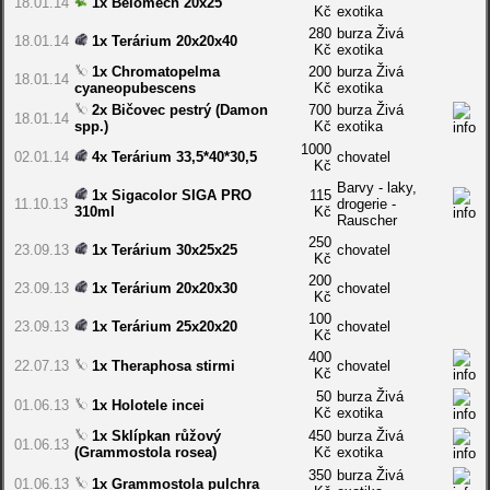
18.01.14
1x Bělomech 20x25
Kč
exotika
280
burza Živá
18.01.14
1x Terárium 20x20x40
Kč
exotika
1x Chromatopelma
200
burza Živá
18.01.14
cyaneopubescens
Kč
exotika
2x Bičovec pestrý (Damon
700
burza Živá
18.01.14
spp.)
Kč
exotika
1000
02.01.14
4x Terárium 33,5*40*30,5
chovatel
Kč
Barvy - laky,
1x Sigacolor SIGA PRO
115
11.10.13
drogerie -
310ml
Kč
Rauscher
250
23.09.13
1x Terárium 30x25x25
chovatel
Kč
200
23.09.13
1x Terárium 20x20x30
chovatel
Kč
100
23.09.13
1x Terárium 25x20x20
chovatel
Kč
400
22.07.13
1x Theraphosa stirmi
chovatel
Kč
50
burza Živá
01.06.13
1x Holotele incei
Kč
exotika
1x Sklípkan růžový
450
burza Živá
01.06.13
(Grammostola rosea)
Kč
exotika
350
burza Živá
01.06.13
1x Grammostola pulchra