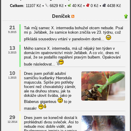
Celkem
: 11107 Kč •
6629 Kč •
40 Kč •
0 Kč •
4438 Kč
Deníček
21
Tak můj samec X. intermedia bohužel otcem nebude. Psal
mi p. Jeřábek, že samice kokon zničila ve 23. týdnu, což
9.2015
přikládá sousedovu vrtání v panelovém domě...
13
Mého samce X. intermedia, má už nějaký ten týden v
domácím opatrovnictví mistr Jeřábek. A co víc, dnes mi
3.2015
psal, že se podařilo napáření pravým bulbem. Opakování
bude následovat...
10
Dnes jsem pořídil adultní
samičku kudlanky Hierodula
1.2015
majuscula. Spíše pro potřeby
focení než chovatelský záměr,
ale na druhou stranu, jak ta
dokáže ulovit švába, jako je
Blaberus giganteus
to je
masakr
29
Dnes jsem se konečně dostal k
prohlédnutí dvou svleček. Asi to
12.2014
nebude moc dobře vidět, ale
Psalmopoeus irminia je samice