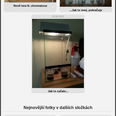
Nové tera N. chromatuse
...Jak to mmj. pokračuje
20.09.2013
Jak to začalo...
Nejnovější fotky v dalších složkách