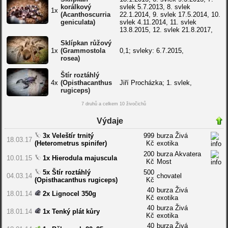
korálkový
svlek 5.7.2013, 8. svlek
1x
(Acanthoscurria
22.1.2014, 9. svlek 17.5.2014, 10.
geniculata)
svlek 4.11.2014, 11. svlek
13.8.2015, 12. svlek 21.8.2017,
Sklípkan růžový
1x
(Grammostola
0,1; svleky: 6.7.2015,
rosea)
Štír roztáhlý
4x
(Opisthacanthus
Jiří Procházka; 1. svlek,
rugiceps)
7 druhů a celkem 10 živočichů
Výdaje
3x Veleštír trnitý
999
burza Živá
18.03.17
(Heterometrus spinifer)
Kč
exotika
200
burza Akvatera
10.01.15
1x Hierodula majuscula
Kč
Most
5x Štír roztáhlý
500
04.03.14
chovatel
(Opisthacanthus rugiceps)
Kč
40
burza Živá
18.01.14
2x Lignocel 350g
Kč
exotika
40
burza Živá
18.01.14
1x Tenký plát kůry
Kč
exotika
40
burza Živá