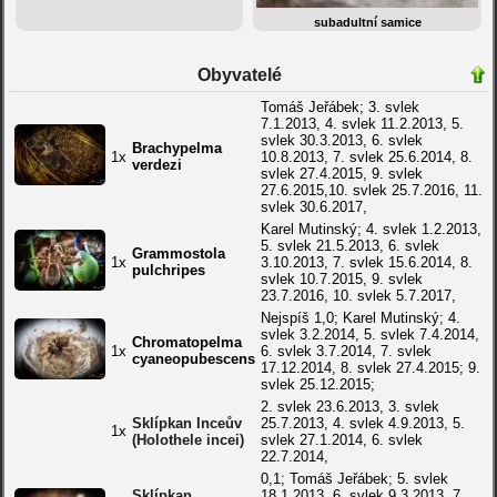
subadultní samice
Obyvatelé
Tomáš Jeřábek; 3. svlek
7.1.2013, 4. svlek 11.2.2013, 5.
svlek 30.3.2013, 6. svlek
Brachypelma
1x
10.8.2013, 7. svlek 25.6.2014, 8.
verdezi
svlek 27.4.2015, 9. svlek
27.6.2015,10. svlek 25.7.2016, 11.
svlek 30.6.2017,
Karel Mutinský; 4. svlek 1.2.2013,
5. svlek 21.5.2013, 6. svlek
Grammostola
1x
3.10.2013, 7. svlek 15.6.2014, 8.
pulchripes
svlek 10.7.2015, 9. svlek
23.7.2016, 10. svlek 5.7.2017,
Nejspíš 1,0; Karel Mutinský; 4.
svlek 3.2.2014, 5. svlek 7.4.2014,
Chromatopelma
1x
6. svlek 3.7.2014, 7. svlek
cyaneopubescens
17.12.2014, 8. svlek 27.4.2015; 9.
svlek 25.12.2015;
2. svlek 23.6.2013, 3. svlek
Sklípkan Inceův
25.7.2013, 4. svlek 4.9.2013, 5.
1x
(Holothele incei)
svlek 27.1.2014, 6. svlek
22.7.2014,
0,1; Tomáš Jeřábek; 5. svlek
Sklípkan
18.1.2013, 6. svlek 9.3.2013, 7.