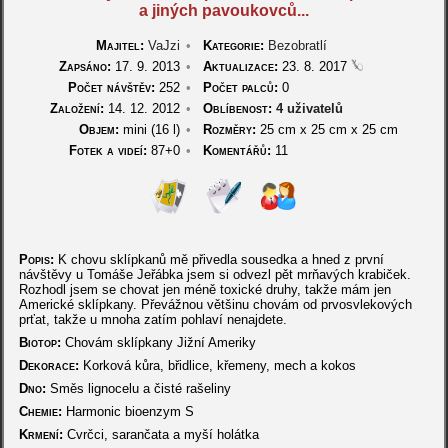
a jiných pavoukovců...
Majitel:
VaJzi
•
Kategorie:
Bezobratlí
Zapsáno:
17. 9. 2013
•
Aktualizace:
23. 8. 2017
Počet návštěv:
252
•
Počet palců:
0
Založení:
14. 12. 2012
•
Oblíbenost:
4 uživatelů
Objem:
mini (16 l)
•
Rozměry:
25 cm
x
25 cm
x
25 cm
Fotek a videí:
87+0
•
Komentářů:
11
Popis:
K chovu sklípkanů mě přivedla sousedka a hned z první
návštěvy u Tomáše Jeřábka jsem si odvezl pět mrňavých krabiček.
Rozhodl jsem se chovat jen méně toxické druhy, takže mám jen
Americké sklípkany. Převážnou většinu chovám od prvosvlekových
prťat, takže u mnoha zatím pohlaví nenajdete.
Biotop:
Chovám sklípkany Jižní Ameriky
Dekorace:
Korková kůra, břidlice, křemeny, mech a kokos
Dno:
Směs lignocelu a čisté rašeliny
Chemie:
Harmonic bioenzym S
Krmení:
Cvrčci, sarančata a myší holátka