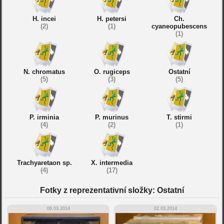
H. incei
H. petersi
Ch.
(2)
(1)
cyaneopubescens
(1)
N. chromatus
O. rugiceps
Ostatní
(5)
(3)
(5)
P. irminia
P. murinus
T. stirmi
(4)
(2)
(1)
Trachyaretaon sp.
X. intermedia
(4)
(17)
Fotky z reprezentativní složky: Ostatní
06.03.2014
02.03.2014