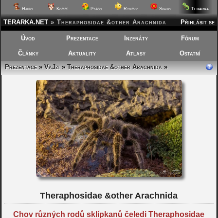
Terárka
Hafíci
Kočičí
Ptáčci
Rybičky
Skalky
TERARKA.NET
»
Theraphosidae &other Arachnida
Přihlásit se
Úvod
Prezentace
Inzeráty
Fórum
Články
Aktuality
Atlasy
Ostatní
Prezentace
»
VaJzi
»
Theraphosidae &other Arachnida
»
Theraphosidae &other Arachnida
Chov různých rodů sklípkanů čeledi Theraphosidae