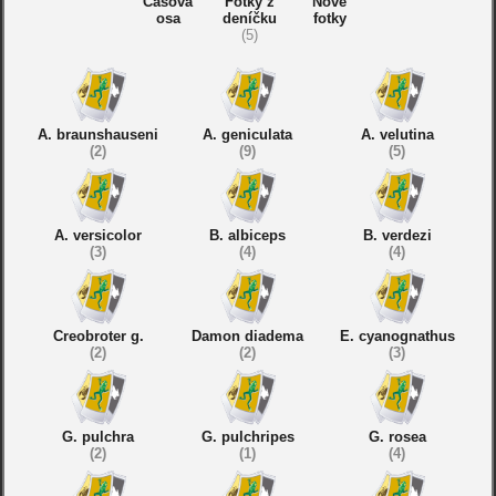
Časová
Fotky z
Nové
osa
deníčku
fotky
(5)
A. braunshauseni
A. geniculata
A. velutina
(2)
(9)
(5)
A. versicolor
B. albiceps
B. verdezi
(3)
(4)
(4)
Creobroter g.
Damon diadema
E. cyanognathus
(2)
(2)
(3)
G. pulchra
G. pulchripes
G. rosea
(2)
(1)
(4)