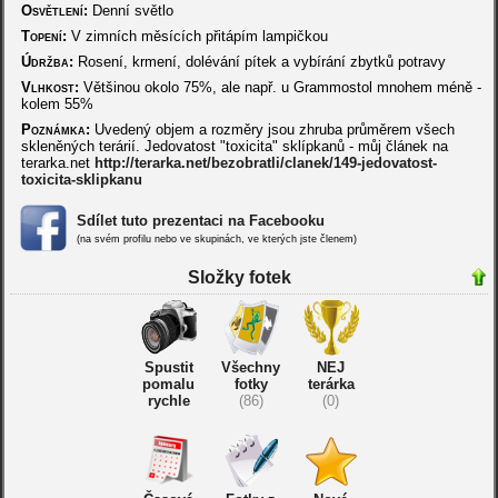
Osvětlení:
Denní světlo
Topení:
V zimních měsících přitápím lampičkou
Údržba:
Rosení, krmení, dolévání pítek a vybírání zbytků potravy
Vlhkost:
Většinou okolo 75%, ale např. u Grammostol mnohem méně -
kolem 55%
Poznámka:
Uvedený objem a rozměry jsou zhruba průměrem všech
skleněných terárií. Jedovatost "toxicita" sklípkanů - můj článek na
terarka.net
http://terarka.net/bezobratli/clanek/149-jedovatost-
toxicita-sklipkanu
Sdílet tuto prezentaci na Facebooku
(na svém profilu nebo ve skupinách, ve kterých jste členem)
Složky fotek
Spustit
Všechny
NEJ
pomalu
fotky
terárka
rychle
(86)
(0)