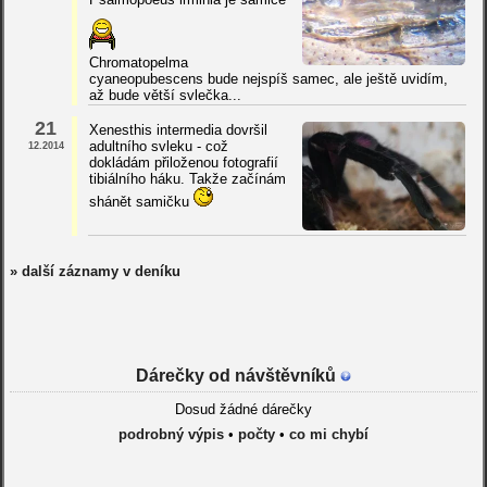
Chromatopelma
cyaneopubescens bude nejspíš samec, ale ještě uvidím,
až bude větší svlečka...
21
Xenesthis intermedia dovršil
adultního svleku - což
12.2014
dokládám přiloženou fotografií
tibiálního háku. Takže začínám
shánět samičku
» další záznamy v deníku
Dárečky od návštěvníků
Dosud žádné dárečky
podrobný výpis
•
počty
•
co mi chybí