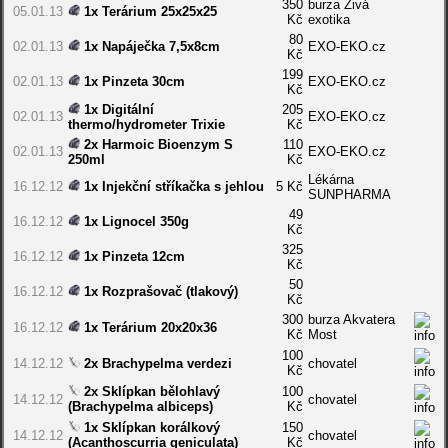
350
burza Živá
05.01.13
1x Terárium 25x25x25
Kč
exotika
80
02.01.13
1x Napáječka 7,5x8cm
EXO-EKO.cz
Kč
199
02.01.13
1x Pinzeta 30cm
EXO-EKO.cz
Kč
1x Digitální
205
02.01.13
EXO-EKO.cz
thermo/hydrometer Trixie
Kč
2x Harmoic Bioenzym S
110
02.01.13
EXO-EKO.cz
250ml
Kč
Lékárna
16.12.12
1x Injekční stříkačka s jehlou
5 Kč
SUNPHARMA
49
16.12.12
1x Lignocel 350g
Kč
325
16.12.12
1x Pinzeta 12cm
Kč
50
16.12.12
1x Rozprašovač (tlakový)
Kč
300
burza Akvatera
16.12.12
1x Terárium 20x20x36
Kč
Most
100
14.12.12
2x Brachypelma verdezi
chovatel
Kč
2x Sklípkan bělohlavý
100
14.12.12
chovatel
(Brachypelma albiceps)
Kč
1x Sklípkan korálkový
150
14.12.12
chovatel
(Acanthoscurria geniculata)
Kč