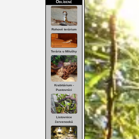
Oblíbené
Rohové terárium
Terária u Milušky
Krabitárium -
Pustovníci
Listovnice
červenooká