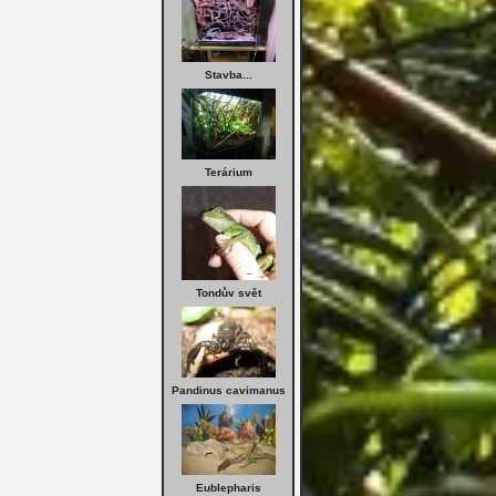
Stavba...
Terárium
Tondův svět
Pandinus cavimanus
Eublepharis