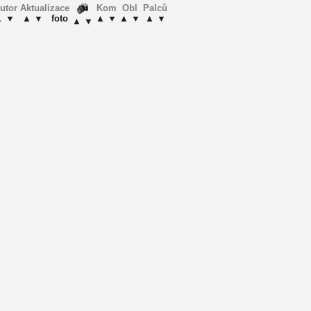
utor
Aktualizace
Kom
Obl
Palců
▲
▼
▲
▼
foto
▲
▼
▲
▼
▲
▼
▲
▼