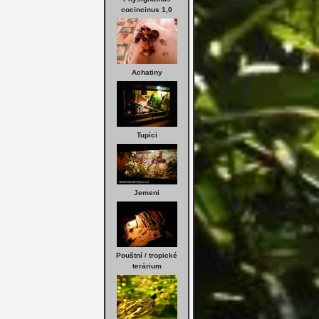
cocincinus 1,0
Achatiny
Tupíci
Jemeni
Pouštní / tropické
terárium