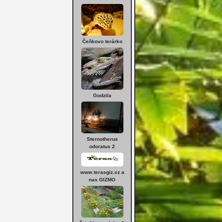
Čeňkovo terárko
Godzila
Sternotherus
odoratus 2
www.terasgiz.cz a
nas GIZMO