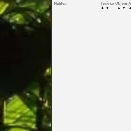
Náhled
Terárko
Objem
A
▲
▼
▲
▼