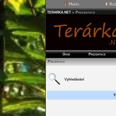
Hafíci
Koč
TERARKA.NET
»
Prezentace
Úvod
Prezentace
Prezentace
Vyhledávání
T