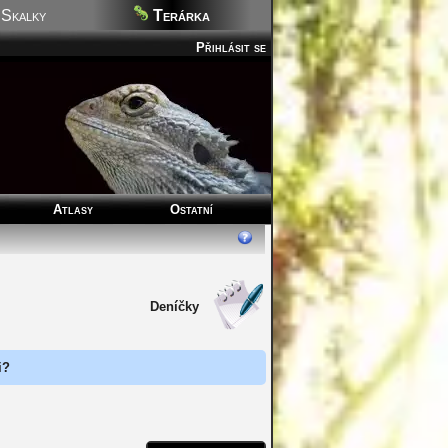
Skalky
Terárka
Přihlásit se
Atlasy
Ostatní
Deníčky
i?