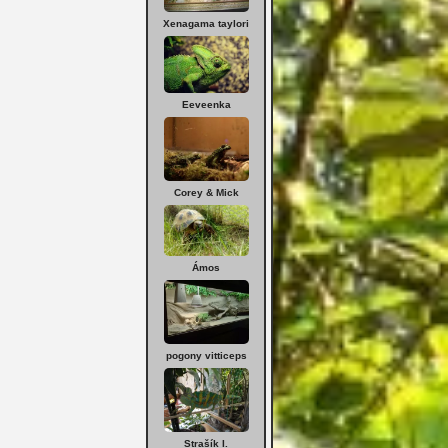
Xenagama taylori
Eeveenka
Corey & Mick
Ámos
pogony vitticeps
Strašík I.