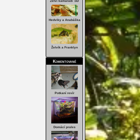
Želví kamarádi :oD
Hedviky a Anabáška
Želvík a Franklyn
Komentované
Potkaní revír
Domácí prales