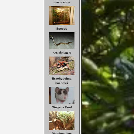
macularius
Speedy
Krajtárium :)
Brachypelma
boehmei
Ginger a Fred
Physignathus