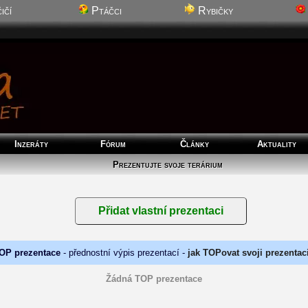
ičí
Ptáčci
Rybičky
Inzeráty
Fórum
Články
Aktuality
Prezentujte svoje terárium
OP prezentace
- přednostní výpis prezentací -
jak TOPovat svoji prezentac
Žádná TOP prezentace