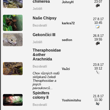
chimerea
23:07
JohnyH
Ještěři
Naše Chipsy
27.8.17
10:45
karkra72
Bezobratlí
Gekončíci III
26.8.17
19:55
sedlon
Ještěři
Theraphosidae
&other
Arachnida
23.8.17
Bezobratlí
10:12
VaJzi
Chov různých rodů
sklípkanů čeledi
Theraphosidae a
jiných
pavoukovců...
Spinifers
21.8.17
colony II
11:30
Yoshimitshu
Bezobratlí