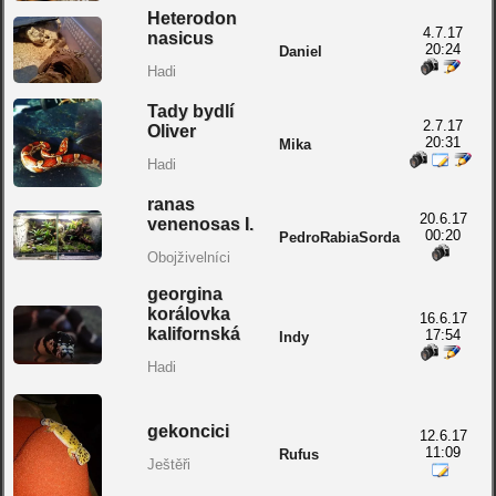
Heterodon
4.7.17
nasicus
20:24
Daniel
Hadi
Tady bydlí
2.7.17
Oliver
20:31
Mika
Hadi
ranas
20.6.17
venenosas I.
00:20
PedroRabiaSorda
Obojživelníci
georgina
korálovka
16.6.17
kalifornská
17:54
Indy
Hadi
gekoncici
12.6.17
11:09
Rufus
Ještěři