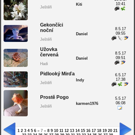
10:41
Kiti
Ještěři
Gekončíci
8.5.17
noční
09:55
Daniel
Ještěři
Užovka
8.5.17
červená
09:51
Daniel
Hadi
Pidlooký Mirďa
6.5.17
17:38
Indy
Ještěři
Prostě Pogo
5.5.17
06:08
karmen1976
Ještěři
1
2
3
4
5
6
» 7 «
8
9
10
11
12
13
14
15
16
17
18
19
20
21