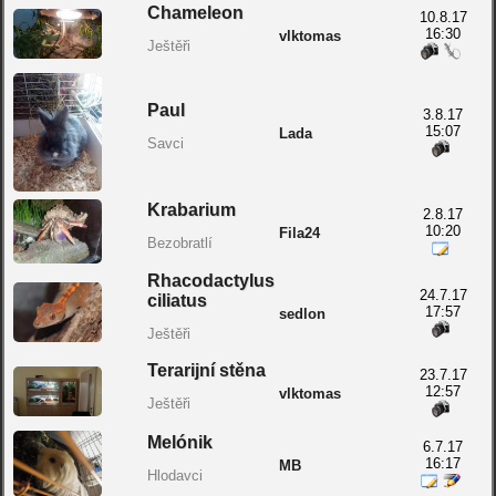
Chameleon
10.8.17
16:30
vlktomas
Ještěři
Paul
3.8.17
15:07
Lada
Savci
Krabarium
2.8.17
10:20
Fila24
Bezobratlí
Rhacodactylus
24.7.17
ciliatus
17:57
sedlon
Ještěři
Terarijní stěna
23.7.17
12:57
vlktomas
Ještěři
Melónik
6.7.17
16:17
MB
Hlodavci