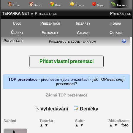
Terárka
Hafíci
Kočičí
Ptáčci
Rybičky
Skalky
TERARKA.NET
»
Prezentace
Přihlásit se
Úvod
Prezentace
Inzeráty
Fórum
Články
Aktuality
Atlasy
Ostatní
Prezentace
Prezentujte svoje terárium
TOP prezentace
- přednostní výpis prezentací -
jak TOPovat svoji
prezentaci?
Žádná TOP prezentace
Vyhledávání
Deníčky
Náhled
Terárko
Autor
Aktualizace
▲
▼
▲
▼
▲
▼
foto