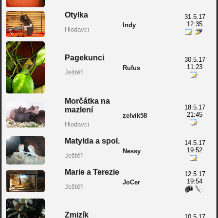
Otylka
31.5.17
12:35
Indy
Hlodavci
Pagekunci
30.5.17
11:23
Rufus
Ještěři
Morčátka na
18.5.17
mazlení
21:45
zelvik58
Hlodavci
Matylda a spol.
14.5.17
19:52
Nessy
Ještěři
Marie a Terezie
12.5.17
19:54
JoCer
Ještěři
Zmizík
10.5.17