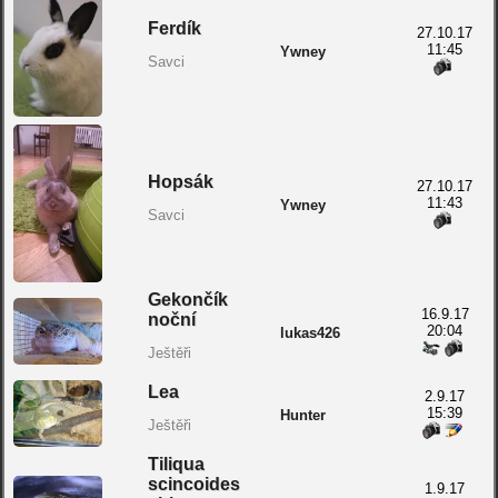
Ferdík
27.10.17
11:45
Ywney
Savci
Hopsák
27.10.17
11:43
Ywney
Savci
Gekončík
16.9.17
noční
20:04
lukas426
Ještěři
Lea
2.9.17
15:39
Hunter
Ještěři
Tiliqua
scincoides
1.9.17