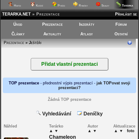
Terárka
Hafíci
Kočičí
Ptáčci
Rybičky
Skalky
TERARKA.NET
»
Prezentace
Přihlásit se
Úvod
Prezentace
Inzeráty
Fórum
Články
Aktuality
Atlasy
Ostatní
Prezentace
» Ještěři
TOP prezentace
- přednostní výpis prezentací -
jak TOPovat svoji
prezentaci?
Žádná TOP prezentace
Vyhledávání
Deníčky
Náhled
Terárko
Autor
Aktualizace
▲
▼
▲
▼
▲
▼
foto
Chameleon