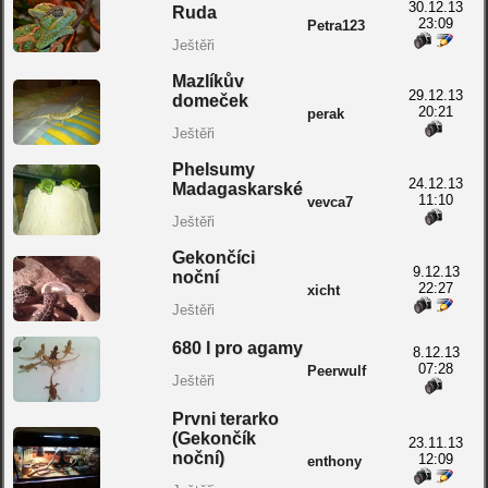
30.12.13
Ruda
23:09
Petra123
Ještěři
Mazlíkův
29.12.13
domeček
20:21
perak
Ještěři
Phelsumy
24.12.13
Madagaskarské
11:10
vevca7
Ještěři
Gekončíci
9.12.13
noční
22:27
xicht
Ještěři
680 l pro agamy
8.12.13
07:28
Peerwulf
Ještěři
Prvni terarko
(Gekončík
23.11.13
noční)
12:09
enthony