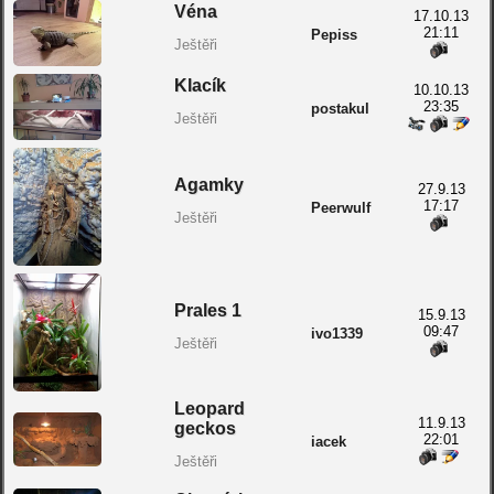
Véna
17.10.13
21:11
Pepiss
Ještěři
Klacík
10.10.13
23:35
postakul
Ještěři
Agamky
27.9.13
17:17
Peerwulf
Ještěři
Prales 1
15.9.13
09:47
ivo1339
Ještěři
Leopard
11.9.13
geckos
22:01
iacek
Ještěři