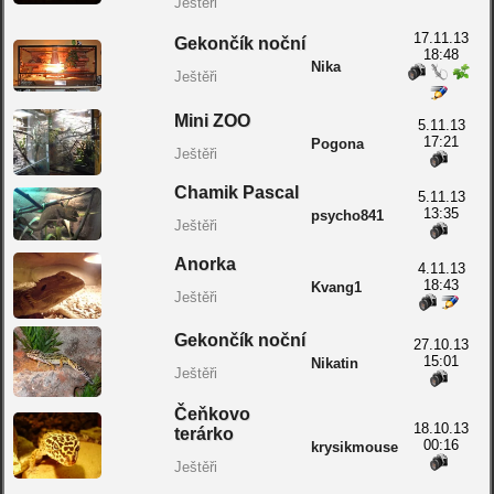
Ještěři
17.11.13
Gekončík noční
18:48
Nika
Ještěři
Mini ZOO
5.11.13
17:21
Pogona
Ještěři
Chamik Pascal
5.11.13
13:35
psycho841
Ještěři
Anorka
4.11.13
18:43
Kvang1
Ještěři
Gekončík noční
27.10.13
15:01
Nikatin
Ještěři
Čeňkovo
18.10.13
terárko
00:16
krysikmouse
Ještěři