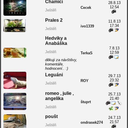
Chamíci
28.8.13
12:54
Cecek
Ještěři
Prales 2
11.8.13
17:34
ivo1339
Ještěři
Hedviky a
Anabáška
7.8.13
Ještěři
12:59
TerkaS
děkuji za návštěvy,
komentáře,
hodnocení.. :)
Leguáni
29.7.13
23:32
ROY
Ještěři
romeo , julie ,
25.7.13
angelika
21:40
štuprt
Ještěři
poušt
24.7.13
21:57
ondrasek274
Ještěři