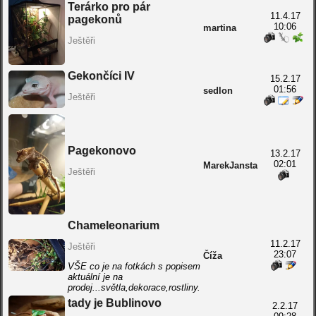
Terárko pro pár
11.4.17
pagekonů
10:06
martina
Ještěři
Gekončíci IV
15.2.17
01:56
sedlon
Ještěři
Pagekonovo
13.2.17
02:01
MarekJansta
Ještěři
Chameleonarium
11.2.17
Ještěři
23:07
Číža
VŠE co je na fotkách s popisem
aktuální je na
prodej...světla,dekorace,rostliny.
tady je Bublinovo
2.2.17