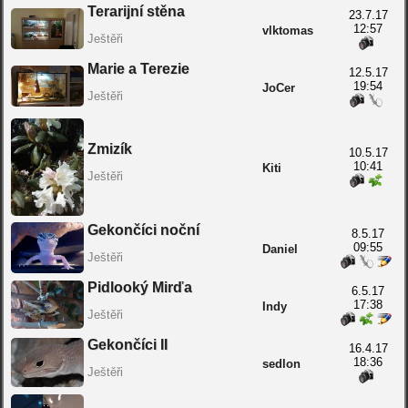
Terarijní stěna
23.7.17
12:57
vlktomas
Ještěři
Marie a Terezie
12.5.17
19:54
JoCer
Ještěři
Zmizík
10.5.17
10:41
Kiti
Ještěři
Gekončíci noční
8.5.17
09:55
Daniel
Ještěři
Pidlooký Mirďa
6.5.17
17:38
Indy
Ještěři
Gekončíci II
16.4.17
18:36
sedlon
Ještěři