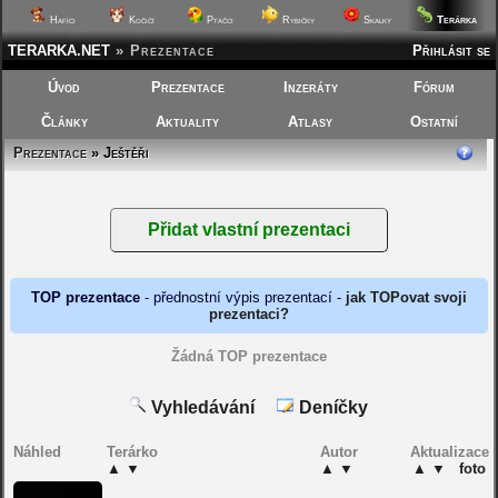
Terárka
Hafíci
Kočičí
Ptáčci
Rybičky
Skalky
TERARKA.NET
»
Prezentace
Přihlásit se
Úvod
Prezentace
Inzeráty
Fórum
Články
Aktuality
Atlasy
Ostatní
Prezentace
» Ještěři
TOP prezentace
- přednostní výpis prezentací -
jak TOPovat svoji
prezentaci?
Žádná TOP prezentace
Vyhledávání
Deníčky
Náhled
Terárko
Autor
Aktualizace
▲
▼
▲
▼
▲
▼
foto