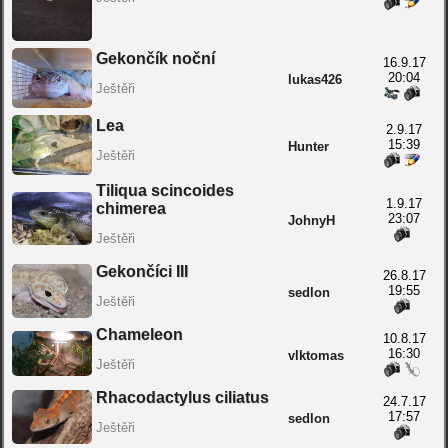
Gekončík noční
16.9.17
20:04
lukas426
Ještěři
Lea
2.9.17
15:39
Hunter
Ještěři
Tiliqua scincoides
1.9.17
chimerea
23:07
JohnyH
Ještěři
Gekončíci III
26.8.17
19:55
sedlon
Ještěři
Chameleon
10.8.17
16:30
vlktomas
Ještěři
Rhacodactylus ciliatus
24.7.17
17:57
sedlon
Ještěři