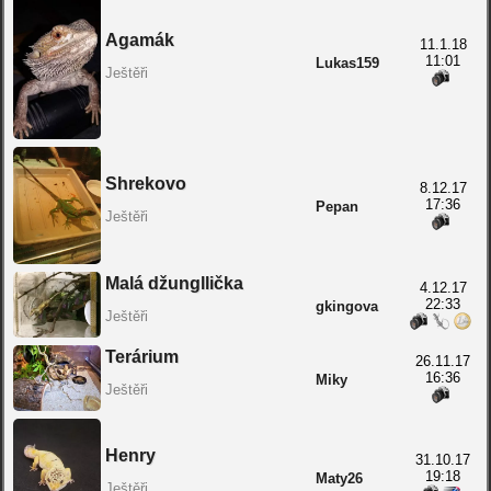
Agamák
11.1.18
11:01
Lukas159
Ještěři
Shrekovo
8.12.17
17:36
Pepan
Ještěři
Malá džungllička
4.12.17
22:33
gkingova
Ještěři
Terárium
26.11.17
16:36
Miky
Ještěři
Henry
31.10.17
19:18
Maty26
Ještěři