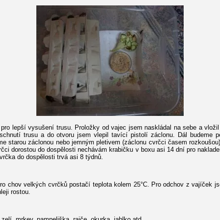
ro lepší vysušení trusu. Proložky od vajec jsem naskládal na sebe a vložil
schnutí trusu a do otvoru jsem vlepil tavící pistolí záclonu. Dál budeme 
e starou záclonou nebo jemným pletivem (záclonu cvrčci časem rozkoušou), 
čci dorostou do dospělosti nechávám krabičku v boxu asi 14 dní pro nakladen
vrčka do dospělosti trvá asi 8 týdnů.
pro chov velkých cvrčků postačí teplota kolem 25°C. Pro odchov z vajíček js
eji rostou.
zelí, mrkev, pampeliška, rajče, okurka, jablko atd.