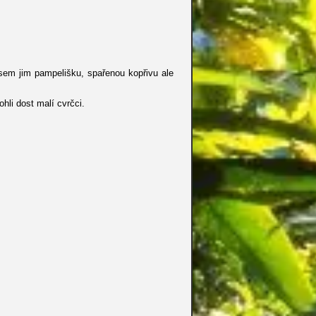
sem jim pampelišku, spařenou kopřivu ale
li dost malí cvrčci.