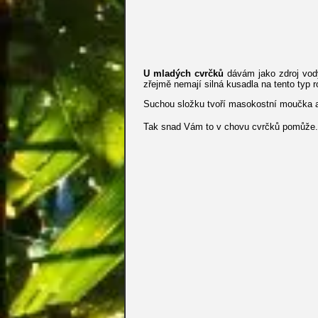
U mladých cvrčků
dávám jako zdroj vody
zřejmě nemají silná kusadla na tento typ ro
Suchou složku tvoří masokostní moučka a 
Tak snad Vám to v chovu cvrčků pomůže.