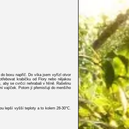
 do boxu napříč. Do víka jsem vyřízl otvor
potřebovat krabičku od Flory nebo nějakou
aby se cvrčci nehrabali v hlíně. Rašelinu
í vajíček. Potom jí přemisťuji do menšího
ou lepší vyšší teploty a to kolem 28-30°C.