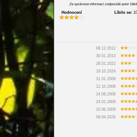
Za správnost informací zodpovídá autor článk
Hodnocení
Líbilo se:
1
09.12.2012
30.01.2013
28.01.2022
19.10.2024
31.01.2009
12.10.2009
24.08.2009
24.01.2009
10.06.2009
09.04.2026