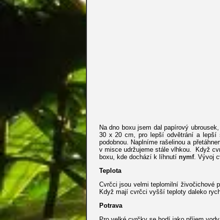
Na dno boxu jsem dal papírový ubrousek, p
30 x 20 cm, pro lepší odvětrání a lepší 
podobnou. Naplníme rašelinou a přetáhnem
v misce udržujeme stále vlhkou. Když cvr
boxu, kde dochází k líhnutí
nymf
. Vývoj c
Teplota
Cvrčci jsou velmi teplomilní živočichové 
Když mají cvrčci vyšší teploty daleko rychl
Potrava
Pro velké cvrčky se hodí jako příjem vody 