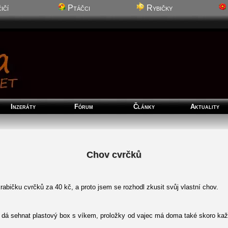
ičí
Ptáčci
Rybičky
Inzeráty
Fórum
Články
Aktuality
Chov cvrčků
abičku cvrčků za 40 kč, a proto jsem se rozhodl zkusit svůj vlastní chov.
dá sehnat plastový box s víkem, proložky od vajec má doma také skoro kaž