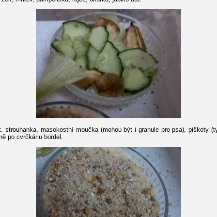
. strouhanka, masokostní moučka (mohou být i granule pro psa), piškoty (ty 
ě po cvrčkáriu bordel.