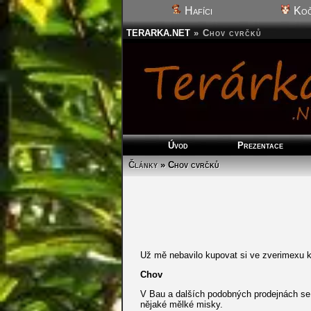
Hafíci
Koč
TERARKA.NET
»
Chov cvrčků
Úvod
Prezentace
Články
» Chov cvrčků
Už mě nebavilo kupovat si ve zverimexu kr
Chov
V Bau a dalších podobných prodejnách se 
nějaké mělké misky.