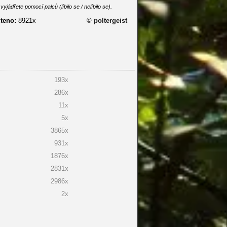
dřete pomocí palců (líbilo se / nelíbilo se).
teno:
8921x
© poltergeist
193x
286x
11x
5x
3865x
931x
1876x
2831x
2986x
2x