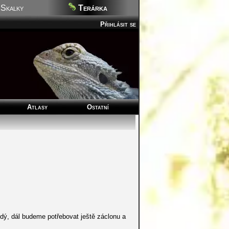
Skalky
Terárka
Přihlásit se
Atlasy
Ostatní
dý, dál budeme potřebovat ještě záclonu a