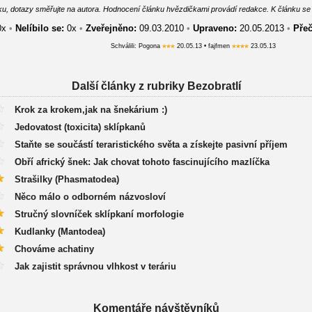
u, dotazy směřujte na autora. Hodnocení článku hvězdičkami provádí redakce. K článku se vyjá
0
x
•
Nelíbilo se:
0
x
•
Zveřejněno:
09.03.2010
•
Upraveno:
20.05.2013
•
Přeč
Schválili: Pogona
20.05.13 • fajfmen
23.05.13
Další články z rubriky Bezobratlí
Krok za krokem,jak na šnekárium :)
Jedovatost (toxicita) sklípkanů
Staňte se součástí teraristického světa a získejte pasivní příjem
Obří africký šnek: Jak chovat tohoto fascinujícího mazlíčka
Strašilky (Phasmatodea)
Něco málo o odborném názvosloví
Stručný slovníček sklípkaní morfologie
Kudlanky (Mantodea)
Chováme achatiny
Jak zajistit správnou vlhkost v teráriu
Komentáře návštěvníků