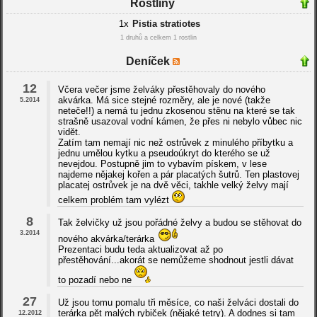
Rostliny
1x
Pistia stratiotes
1 druhů a celkem 1 rostlin
Deníček
12
Včera večer jsme želváky přestěhovaly do nového
akvárka. Má sice stejné rozměry, ale je nové (takže
5.2014
neteče!!) a nemá tu jednu zkosenou stěnu na které se tak
strašně usazoval vodní kámen, že přes ni nebylo vůbec nic
vidět.
Zatím tam nemají nic než ostrůvek z minulého příbytku a
jednu umělou kytku a pseudoúkryt do kterého se už
nevejdou. Postupně jim to vybavím pískem, v lese
najdeme nějakej kořen a pár placatých šutrů. Ten plastovej
placatej ostrůvek je na dvě věci, takhle velký želvy mají
celkem problém tam vylézt
8
Tak želvičky už jsou pořádné želvy a budou se stěhovat do
3.2014
nového akvárka/terárka
Prezentaci budu teda aktualizovat až po
přestěhování...akorát se nemůžeme shodnout jestli dávat
to pozadí nebo ne
27
Už jsou tomu pomalu tři měsíce, co naši želváci dostali do
terárka pět malých rybiček (nějaké tetry). A dodnes si tam
12.2012