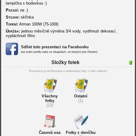
lampička s bodovkou :)
Pozadí:
ne :)
Stojan:
skřínka
Topení:
Atman 100W (75-100l)
Údržba:
jednou měsíčně výměna 3/4 vody, vydrhnutí dekorací,
vypláchnutí filtru
Sdílet tuto prezentaci na Facebooku
(na svém profilu nebo ve skupinách, ve kterých jste členem)
Složky fotek
Prezentace je archivována a neobsahuje fotky v plné velikosti
Všechny
Ostatní
fotky
(1)
(22)
Časová osa
Fotky z deníčku