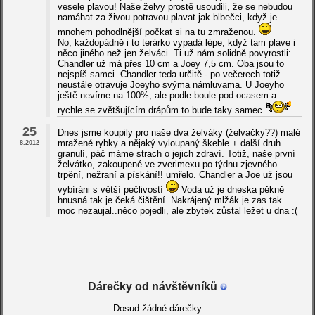
vesele plavou! Naše želvy prostě usoudili, že se nebudou
namáhat za živou potravou plavat jak blbečci, když je
mnohem pohodlnější počkat si na tu zmraženou.
No, každopádně i to terárko vypadá lépe, když tam plave i
něco jiného než jen želváci. Ti už nám solidně povyrostli:
Chandler už má přes 10 cm a Joey 7,5 cm. Oba jsou to
nejspíš samci. Chandler teda určitě - po večerech totiž
neustále otravuje Joeyho svýma námluvama. U Joeyho
ještě nevíme na 100%, ale podle boule pod ocasem a
rychle se zvětšujícím drápům to bude taky samec
25
Dnes jsme koupily pro naše dva želváky (želvačky??) malé
mražené rybky a nějaký vyloupaný škeble + další druh
8.2012
granulí, páč máme strach o jejich zdraví. Totiž, naše první
želvátko, zakoupené ve zverimexu po týdnu zjevného
trpění, nežraní a pískání!! umřelo. Chandler a Joe už jsou
vybíráni s větší pečlivostí
Voda už je dneska pěkně
hnusná tak je čeká čištění. Nakrájený mlžák je zas tak
moc nezaujal..něco pojedli, ale zbytek zůstal ležet u dna :(
Dárečky od návštěvníků
Dosud žádné dárečky