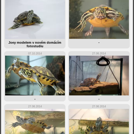
Joey modelem v novém domácím
-
fotostudiu
07.10.2014
27.06.2014
-
-
27.06.2014
27.06.2014