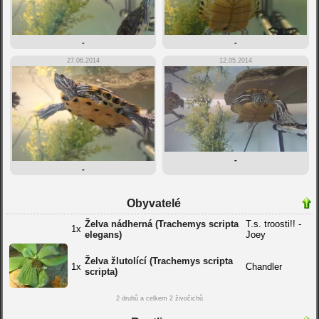
-
-
27.06.2014
12.05.2014
-
-
Obyvatelé
Želva nádherná (Trachemys scripta
T.s. troosti!! -
1x
elegans)
Joey
Želva žlutolící (Trachemys scripta
1x
Chandler
scripta)
2 druhů a celkem 2 živočichů