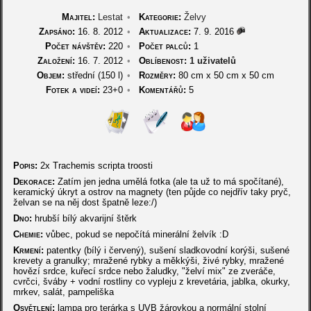
Majitel:
Lestat
•
Kategorie:
Želvy
Zapsáno:
16. 8. 2012
•
Aktualizace:
7. 9. 2016
Počet návštěv:
220
•
Počet palců:
1
Založení:
16. 7. 2012
•
Oblíbenost:
1 uživatelů
Objem:
střední (150 l)
•
Rozměry:
80 cm
x
50 cm
x
50 cm
Fotek a videí:
23+0
•
Komentářů:
5
Popis:
2x Trachemis scripta troosti
Dekorace:
Zatím jen jedna umělá fotka (ale ta už to má spočítané),
keramický úkryt a ostrov na magnety (ten půjde co nejdřív taky pryč,
želvan se na něj dost špatně leze:/)
Dno:
hrubší bílý akvarijní štěrk
Chemie:
vůbec, pokud se nepočítá minerální želvík :D
Krmení:
patentky (bílý i červený), sušení sladkovodní korýši, sušené
krevety a granulky; mražené rybky a měkkýši, živé rybky, mražené
hovězí srdce, kuřecí srdce nebo žaludky, "želví mix" ze zveráče,
cvrčci, šváby + vodní rostliny co vypleju z krevetária, jablka, okurky,
mrkev, salát, pampeliška
Osvětlení:
lampa pro terárka s UVB žárovkou a normální stolní