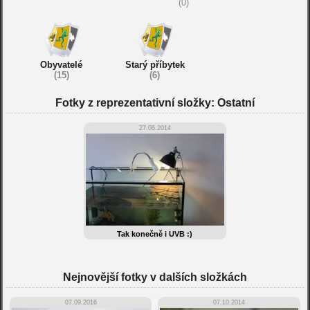
(0)
Obyvatelé
Starý příbytek
(15)
(6)
Fotky z reprezentativní složky: Ostatní
27.06.2014
Tak konečně i UVB :)
Nejnovější fotky v dalších složkách
07.09.2016
07.10.2014