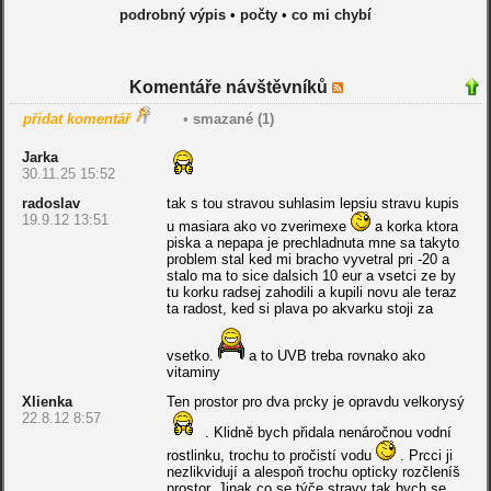
podrobný výpis
•
počty
•
co mi chybí
Komentáře návštěvníků
přidat komentář
•
smazané (1)
Jarka
30.11.25 15:52
radoslav
tak s tou stravou suhlasim lepsiu stravu kupis
19.9.12 13:51
u masiara ako vo zverimexe
a korka ktora
piska a nepapa je prechladnuta mne sa takyto
problem stal ked mi bracho vyvetral pri -20 a
stalo ma to sice dalsich 10 eur a vsetci ze by
tu korku radsej zahodili a kupili novu ale teraz
ta radost, ked si plava po akvarku stoji za
vsetko.
a to UVB treba rovnako ako
vitaminy
Xlienka
Ten prostor pro dva prcky je opravdu velkorysý
22.8.12 8:57
. Klidně bych přidala nenáročnou vodní
rostlinku, trochu to pročistí vodu
. Prcci ji
nezlikvidují a alespoň trochu opticky rozčleníš
prostor. Jinak co se týče stravy tak bych se