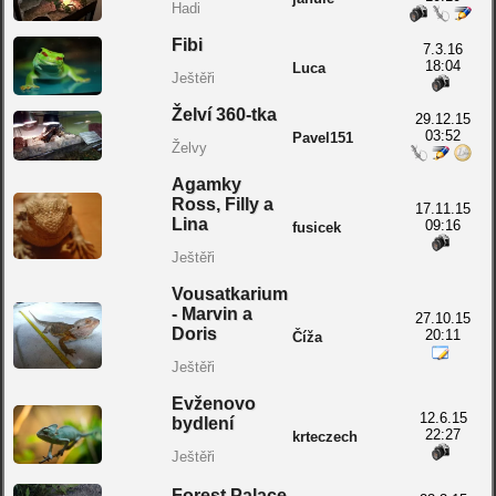
Hadi
Fibi
7.3.16
18:04
Luca
Ještěři
Želví 360-tka
29.12.15
03:52
Pavel151
Želvy
Agamky
Ross, Filly a
17.11.15
Lina
09:16
fusicek
Ještěři
Vousatkarium
- Marvin a
27.10.15
Doris
20:11
Číža
Ještěři
Evženovo
12.6.15
bydlení
22:27
krteczech
Ještěři
Forest Palace