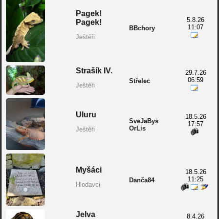
Pagek!
5.8.26
Pagek!
11:07
BBchory
Ještěři
Strašík IV.
29.7.26
06:59
Střelec
Ještěři
Uluru
18.5.26
SveJaBys
17:57
OrLis
Ještěři
Myšáci
18.5.26
11:25
Danča84
Hlodavci
Jelva
8.4.26