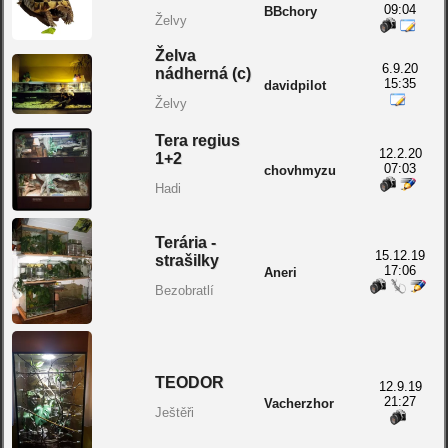
09:04
BBchory
Želvy
Želva
6.9.20
nádherná (c)
15:35
davidpilot
Želvy
Tera regius
12.2.20
1+2
07:03
chovhmyzu
Hadi
Terária -
15.12.19
strašilky
17:06
Aneri
Bezobratlí
TEODOR
12.9.19
21:27
Vacherzhor
Ještěři