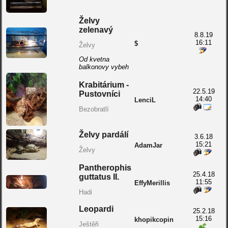
Želvy
zelenavý
8.8.19
16:11
$
Želvy
Od kvetna
balkonovy vybeh
Krabitárium -
22.5.19
Pustovníci
14:40
LenciL
Bezobratlí
Želvy pardálí
3.6.18
15:21
AdamJar
Želvy
Pantherophis
25.4.18
guttatus II.
11:55
EffyMerillis
Hadi
Leopardi
25.2.18
15:16
khopikcopin
Ještěři