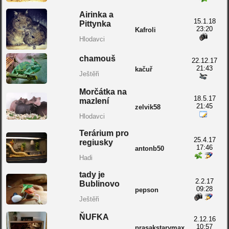
Airinka a
15.1.18
Pittynka
23:20
Kafroli
Hlodavci
chamouš
22.12.17
21:43
kačuř
Ještěři
Morčátka na
18.5.17
mazlení
21:45
zelvik58
Hlodavci
Terárium pro
25.4.17
regiusky
17:46
antonb50
Hadi
tady je
2.2.17
Bublinovo
09:28
pepson
Ještěři
ŇUFKA
2.12.16
10:57
prasakstarymax