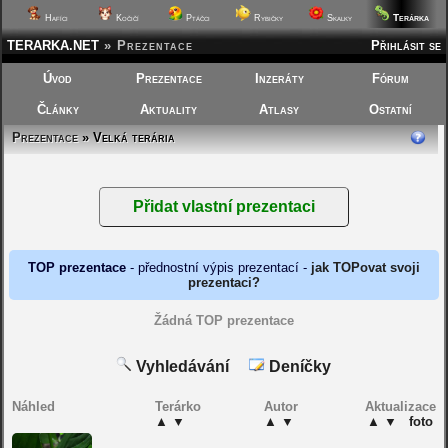
Terárka
Hafíci
Kočičí
Ptáčci
Rybičky
Skalky
TERARKA.NET
»
Prezentace
Přihlásit se
Úvod
Prezentace
Inzeráty
Fórum
Články
Aktuality
Atlasy
Ostatní
Prezentace
» Velká terária
TOP prezentace
- přednostní výpis prezentací -
jak TOPovat svoji
prezentaci?
Žádná TOP prezentace
Vyhledávání
Deníčky
Náhled
Terárko
Autor
Aktualizace
▲
▼
▲
▼
▲
▼
foto