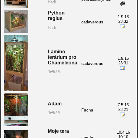
Hadi
Python
1.9.16
regius
23:32
cadaverous
Hadi
Lamino
terárium pro
1.9.16
Chameleona
23:31
cadaverous
Ještěři
Adam
7.5.16
23:21
Fuchs
Ještěři
Moje tera
10.4.16
10:10
janule