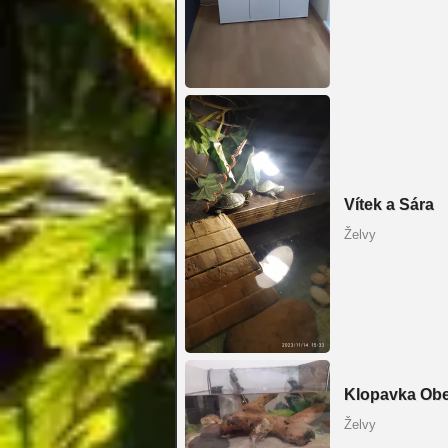
Vítek a Sára
Želvy
Klopavka Ob
Želvy