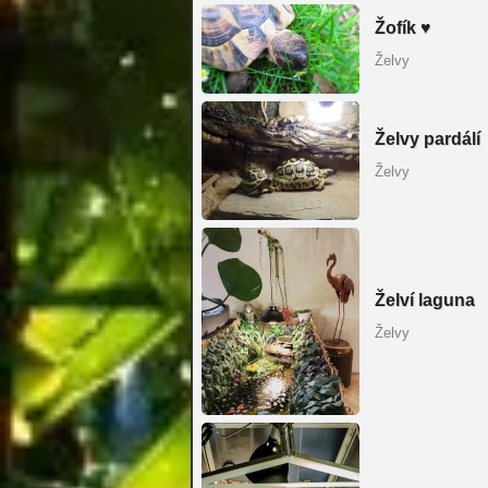
Žofík ♥
Želvy
Želvy pardálí
Želvy
Želví laguna
Želvy