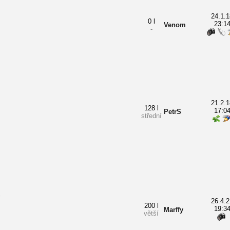
24.1.1
0 l
23:1
Venom
-
21.2.1
128 l
17:0
PetrS
střední
26.4.2
200 l
19:3
Marffy
větší