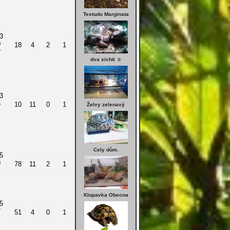
Testudo Marginata
3
0
18
4
2
1
dva xichti ☺
3
6
10
11
0
1
Želvy zelenavý
Cely dům.
5
9
78
11
2
1
Klopavka Obecna
5
7
51
4
0
1