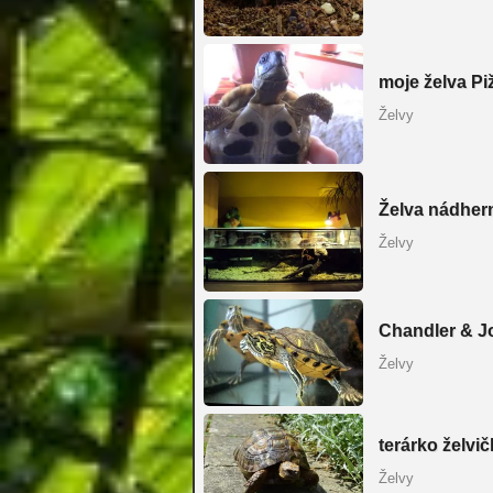
moje želva Pi
Želvy
Želva nádhern
Želvy
Chandler & J
Želvy
terárko želvi
Želvy