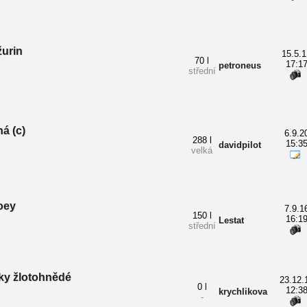
žurin
15.5.1
70 l
17:1
petroneus
střední
á (c)
6.9.2
288 l
15:3
davidpilot
velká
oey
7.9.1
150 l
16:1
Lestat
střední
čky žlotohnědé
23.12.
0 l
12:3
krychlikova
-