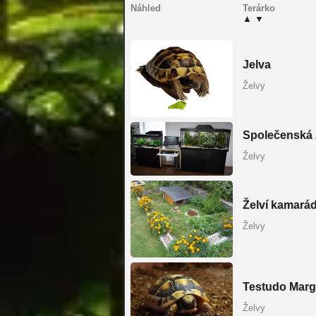
Náhled
Terárko
▲
▼
Jelva
Želvy
Společenská 
Želvy
Želví kamarád
Želvy
Testudo Marg
Želvy