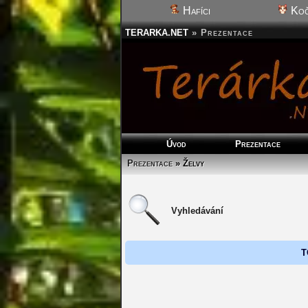
Hafíci
Koč
TERARKA.NET
»
Prezentace
Úvod
Prezentace
Prezentace
» Želvy
Vyhledávání
T