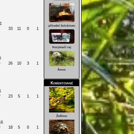
1
přírodní želvárium
7
33
11
0
1
Korytnačí raj
0
5
26
10
3
1
Ámos
Komentované
6
9
23
5
1
1
Žofčino
16
8
18
5
0
1