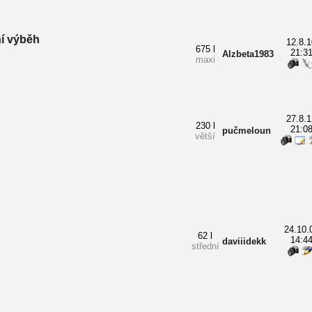
ní výběh
12.8.1
675 l
21:3
Alzbeta1983
maxi
27.8.1
230 l
21:0
pučmeloun
větší
24.10.
62 l
14:4
daviiidekk
střední