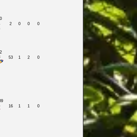
0
1
2
0
0
0
2
8
53
1
2
0
09
4
16
1
1
0