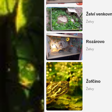
Želví venkov
Želvy
Rozárovo
Želvy
Žofčino
Želvy