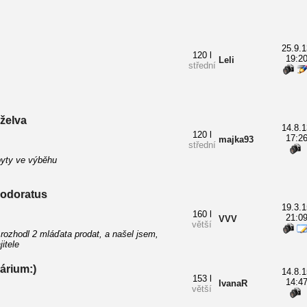
25.9.1
120 l
19:2
Leli
střední
želva
14.8.1
120 l
17:2
majka93
střední
byty ve výběhu
 odoratus
19.3.1
160 l
21:0
VVV
větší
ozhodl 2 mláďata prodat, a našel jsem,
itele
árium:)
14.8.1
153 l
14:4
IvanaR
větší