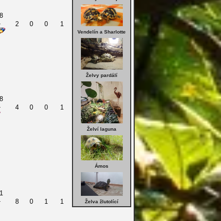
8
4
2
0
0
1
Vendelín a Sharlotte
Želvy pardálí
8
4
4
0
0
1
Želví laguna
Ámos
1
4
8
0
1
1
Želva žlutolící