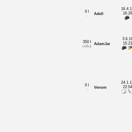
16.4.1
0 l
16:2
Adell
-
3.6.1
350 l
15:2
AdamJar
velká
24.1.1
0 l
22:5
Venom
-