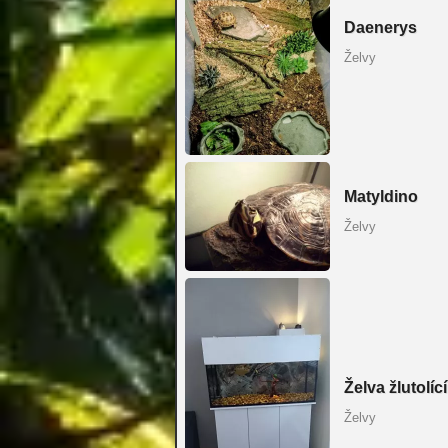
Daenerys
Želvy
Matyldino
Želvy
Želva žlutolící
Želvy