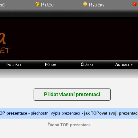
ičí
Ptáčci
Rybičky
Inzeráty
Fórum
Články
Aktuality
OP prezentace
- přednostní výpis prezentací -
jak TOPovat svoji prezentac
Žádná TOP prezentace