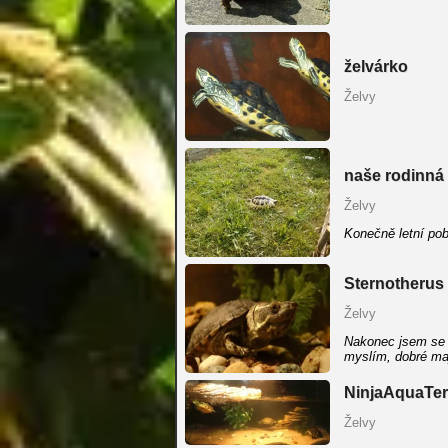
želvárko
Želvy
naše rodinná 
Želvy
Konečně letní po
Sternotherus
Želvy
Nakonec jsem se r
myslím, dobré maj
NinjaAquaTer
Želvy