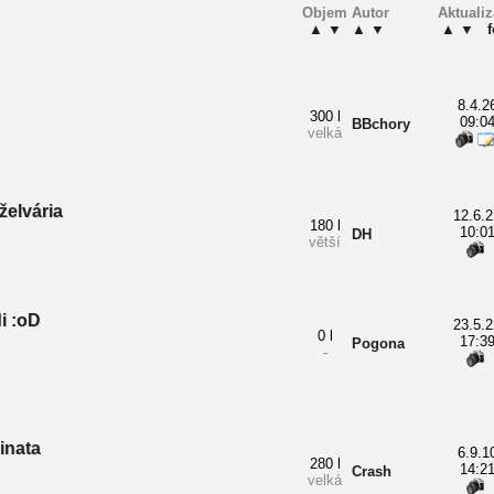
Objem
Autor
Aktuali
▲
▼
▲
▼
▲
▼
f
8.4.2
300 l
09:0
BBchory
velká
želvária
12.6.2
180 l
10:0
DH
větší
i :oD
23.5.2
0 l
17:3
Pogona
-
inata
6.9.1
280 l
14:2
Crash
velká