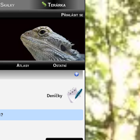
Skalky
Terárka
Přihlásit se
Atlasy
Ostatní
Deníčky
i?