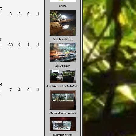
Jelva
5
9
3
2
0
1
Vítek a Sára
8
1
60
9
1
1
Želvoslav
8
Společenská želvária
4
7
4
0
1
Klapavka pižmová
Korytnačí raj