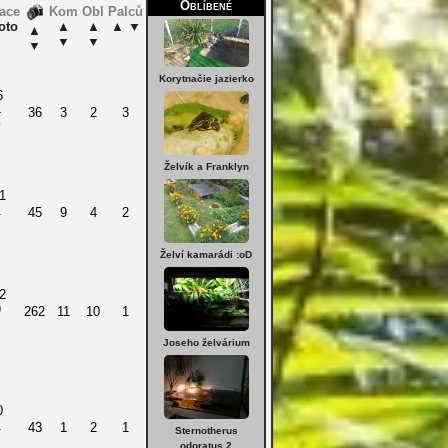
Oblíbené
zace
Kom
Obl
Palců
oto
▲
▲
▲
▼
▲
▼
▼
▼
Korytnačie jazierko
6
4
36
3
2
3
Želvík a Franklyn
1
1
45
9
4
2
Želví kamarádi :oD
2
9
262
11
10
1
Joseho želvárium
0
1
43
1
2
1
Sternotherus
odoratus 2