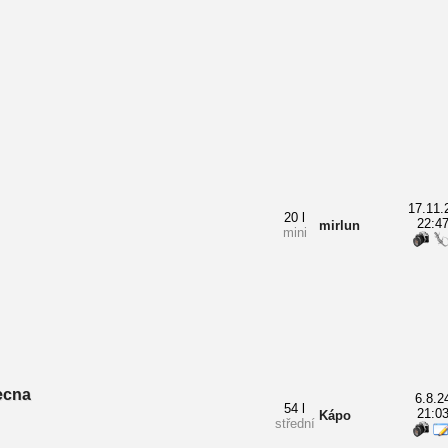
17.11.
20 l
22:4
mirlun
mini
ecna
6.8.2
54 l
21:0
Kápo
střední