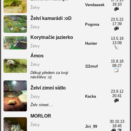
19:10
Vendaasek
Želvy
Želví kamarádi :oD
23.5.22
17:39
Pogona
Želvy
Korytnačie jazierko
13.5.19
13:09
Hunter
Želvy
Ámos
15.8.18
Želvy
08:27
111muf
Děkuji předem za tvoji
návštěvu :o)
Želví zimní sídlo
23.9.12
20:41
Kacka
Želvy
Želv street....
MORLOR
30.10.13
Želvy
18:45
Jiri_99