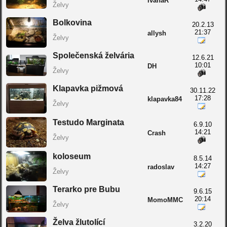
IvanaR
Želvy
Bolkovina
20.2.13
21:37
allysh
Želvy
Společenská želvária
12.6.21
10:01
DH
Želvy
Klapavka pižmová
30.11.22
17:28
klapavka84
Želvy
Testudo Marginata
6.9.10
14:21
Crash
Želvy
koloseum
8.5.14
14:27
radoslav
Želvy
Terarko pre Bubu
9.6.15
20:14
MomoMMC
Želvy
Želva žlutolící
3.2.20