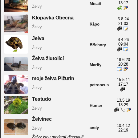
13:17
MisaB
Želvy
Klopavka Obecna
6.8.24
21:03
Kápo
Želvy
Jelva
8.4.26
09:04
BBchory
Želvy
Želva žlutolící
18.6.20
20:28
Marffy
Želvy
moje želva Pižurin
15.5.11
17:17
petroneus
Želvy
Testudo
13.5.19
13:29
Hunter
Želvy
Želvinec
10.4.12
andy
Želvy
22:19
Želvy jsou moderní dinosauři