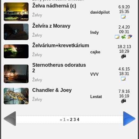
Želva nádherná (c)
6.9.20
15:35
davidpilot
Želvy
Želvíra z Moravy
2.4.20
09:31
Indy
Želvy
Želvárium+krevetkárium
18.2.13
18:29
cajke
Želvy
Sternotherus odoratus
4.6.15
2
18:31
VVV
Želvy
Chandler & Joey
7.9.16
16:19
Lestat
Želvy
» 1 «
2
3
4