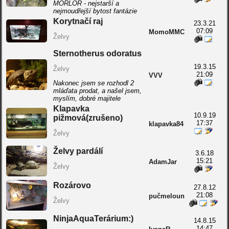
MORLOR - nejstarší a
nejmoudřejší bytost fantázie
Korytnačí raj
23.3.21
07:09
MomoMMC
Želvy
Sternotherus odoratus
19.3.15
Želvy
21:09
VVV
Nakonec jsem se rozhodl 2
mláďata prodat, a našel jsem,
myslím, dobré majitele
Klapavka
10.9.19
pižmová(zrušeno)
17:37
klapavka84
Želvy
Želvy pardálí
3.6.18
15:21
AdamJar
Želvy
Rozárovo
27.8.12
21:08
pučmeloun
Želvy
NinjaAquaTerárium:)
14.8.15
14:47