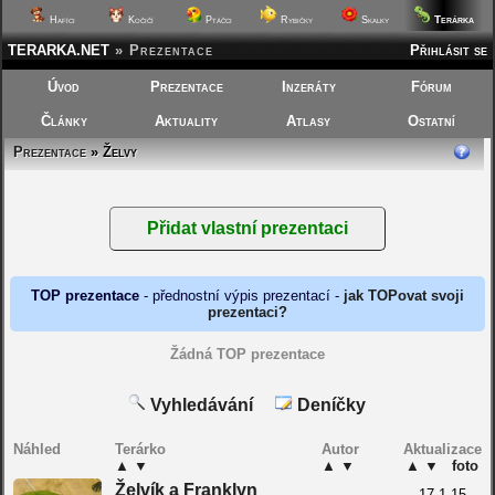
Terárka
Hafíci
Kočičí
Ptáčci
Rybičky
Skalky
TERARKA.NET
»
Prezentace
Přihlásit se
Úvod
Prezentace
Inzeráty
Fórum
Články
Aktuality
Atlasy
Ostatní
Prezentace
» Želvy
TOP prezentace
- přednostní výpis prezentací -
jak TOPovat svoji
prezentaci?
Žádná TOP prezentace
Vyhledávání
Deníčky
Náhled
Terárko
Autor
Aktualizace
▲
▼
▲
▼
▲
▼
foto
Želvík a Franklyn
17.1.15