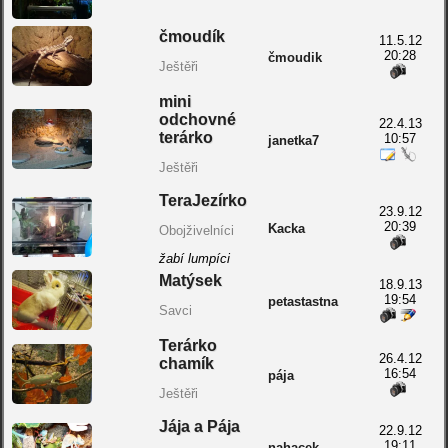
čmoudík
11.5.12
20:28
čmoudik
Ještěři
mini
odchovné
22.4.13
terárko
10:57
janetka7
Ještěři
TeraJezírko
23.9.12
20:39
Kacka
Obojživelníci
žabí lumpíci
Matýsek
18.9.13
19:54
petastastna
Savci
Terárko
26.4.12
chamík
16:54
pája
Ještěři
Jája a Pája
22.9.12
19:11
nahacek