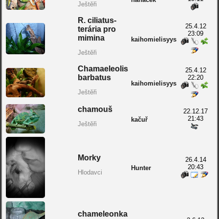
Ještěři
R. ciliatus-
25.4.12
terária pro
23:09
mimina
kaihomielisyys
Ještěři
Chamaeleolis
25.4.12
barbatus
22:20
kaihomielisyys
Ještěři
chamouš
22.12.17
21:43
kačuř
Ještěři
Morky
26.4.14
20:43
Hunter
Hlodavci
chameleonka