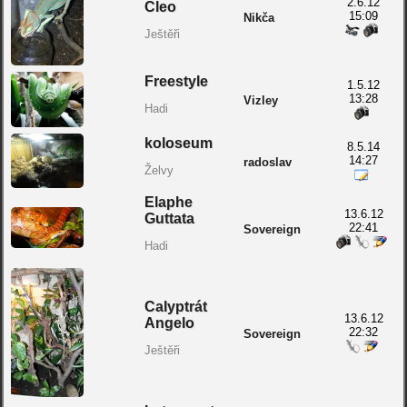
2.6.12
Cleo
15:09
Nikča
Ještěři
Freestyle
1.5.12
13:28
Vizley
Hadi
koloseum
8.5.14
14:27
radoslav
Želvy
Elaphe
13.6.12
Guttata
22:41
Sovereign
Hadi
Calyptrát
13.6.12
Angelo
22:32
Sovereign
Ještěři