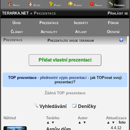
Terárka
Hafíci
Kočičí
Ptáčci
Rybičky
Skalky
TERARKA.NET
»
Prezentace
Přihlásit se
Úvod
Prezentace
Inzeráty
Fórum
Články
Aktuality
Atlasy
Ostatní
Prezentace
Prezentujte svoje terárium
TOP prezentace
- přednostní výpis prezentací -
jak TOPovat svoji
prezentaci?
Žádná TOP prezentace
Vyhledávání
Deníčky
Náhled
Terárko
Autor
Aktualizace
▲
▼
▲
▼
▲
▼
foto
4.4.12
Argův dům