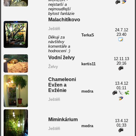
nejstarší a
nejmoudřejší
bytost fantázie
Malachitíkovo
Ještěři
24.7.12
23:40
TerkaS
Děkuji za
návštěvy
komentáře a
hodnocení :)
Vodní želvy
12.11.13
20:16
kertis11
Želvy
Chameleoni
13.4.12
Evžen a
01:11
Evžénie
medra
Ještěři
Miminkárium
13.4.12
01:33
medra
Ještěři