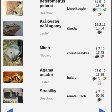
heterometrus
14.5.12
petersi
18:06
khopikcopin
Bezobratlí
Království
16.2.13
naší agamy
15:34
Simča
Ještěři
Mitch
1.7.12
17:43
christinesykes
Hlodavci
Agama
27.5.12
osadní
15:58
halaly
Ještěři
Strasilky
4.7.12
09:20
renatalutsch
Bezobratlí