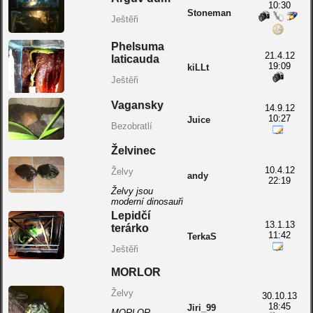
10:30
Stoneman
Ještěři
Phelsuma
21.4.12
laticauda
19:09
kiLLt
Ještěři
Vagansky
14.9.12
10:27
Juice
Bezobratlí
Želvinec
10.4.12
Želvy
andy
22:19
Želvy jsou
moderní dinosauři
Lepidčí
13.1.13
terárko
11:42
TerkaS
Ještěři
MORLOR
Želvy
30.10.13
18:45
Jiri_99
MORLOR -