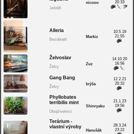
20:33
nicooo
Ještěři
Alleria
10.5.19
21:55
Markiz
Bezobratlí
Želvoslav
14.10.20
16:56
Zuz
Želvy
Gang Bang
12.2.21
20:32
krýša
Želvy
Phyllobates
21.1.23
terribilis mint
19:56
Shinryaku
Obojživelníci
Terárium -
28.3.24
vlastní výroby
23:22
Hanušák