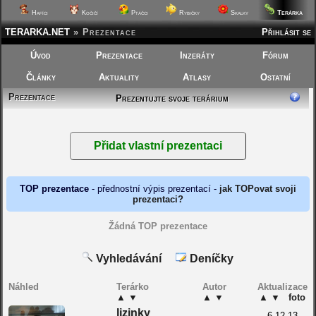
Terárka
Hafíci
Kočičí
Ptáčci
Rybičky
Skalky
TERARKA.NET
»
Prezentace
Přihlásit se
Úvod
Prezentace
Inzeráty
Fórum
Články
Aktuality
Atlasy
Ostatní
Prezentace
Prezentujte svoje terárium
TOP prezentace
- přednostní výpis prezentací -
jak TOPovat svoji
prezentaci?
Žádná TOP prezentace
Vyhledávání
Deníčky
Náhled
Terárko
Autor
Aktualizace
▲
▼
▲
▼
▲
▼
foto
lizinky
6.12.13