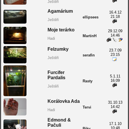
Ještěři
Agamárium
16.4.12
21:18
ellipsees
Ještěři
Moje terárko
29.12.09
14:46
MartinH
Hadi
Felzumky
23.7.09
23:15
serafin
Ještěři
Furcifer
5.1.11
Pardalis
16:09
Rasty
Ještěři
Korálovka Ada
31.10.13
14:42
Tervi
Hadi
Edmond &
17.1.10
Pačuli
10:48
Biky