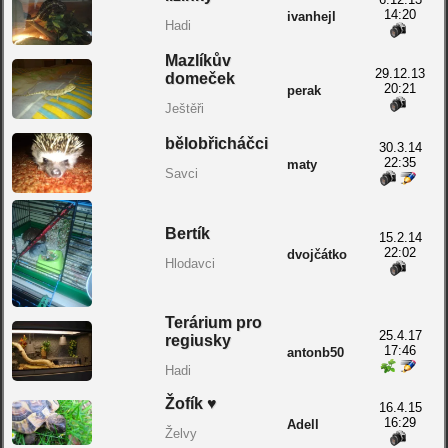
14:20
ivanhejl
Hadi
Mazlíkův
29.12.13
domeček
20:21
perak
Ještěři
bělobřicháčci
30.3.14
22:35
maty
Savci
Bertík
15.2.14
22:02
dvojčátko
Hlodavci
Terárium pro
25.4.17
regiusky
17:46
antonb50
Hadi
Žofík ♥
16.4.15
16:29
Adell
Želvy