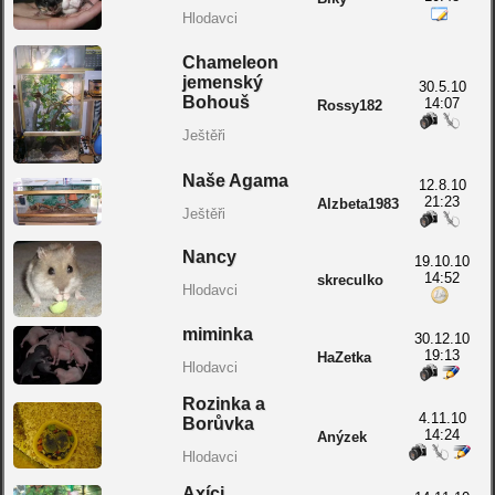
Hlodavci
Chameleon
jemenský
30.5.10
Bohouš
14:07
Rossy182
Ještěři
Naše Agama
12.8.10
21:23
Alzbeta1983
Ještěři
Nancy
19.10.10
14:52
skreculko
Hlodavci
miminka
30.12.10
19:13
HaZetka
Hlodavci
Rozinka a
4.11.10
Borůvka
14:24
Anýzek
Hlodavci
Axíci