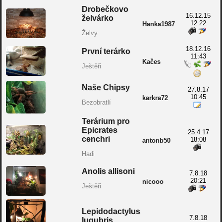
Drobečkovo
16.12.15
želvárko
12:22
Hanka1987
Želvy
18.12.16
První terárko
11:43
Kačes
Ještěři
Naše Chipsy
27.8.17
10:45
karkra72
Bezobratlí
Terárium pro
Epicrates
25.4.17
cenchri
18:08
antonb50
Hadi
Anolis allisoni
7.8.18
20:21
nicooo
Ještěři
Lepidodactylus
7.8.18
lugubris