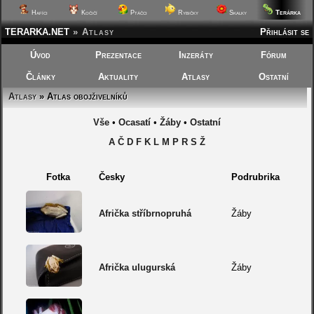
Terárka
Hafíci
Kočičí
Ptáčci
Rybičky
Skalky
TERARKA.NET
»
Atlasy
Přihlásit se
Úvod
Prezentace
Inzeráty
Fórum
Články
Aktuality
Atlasy
Ostatní
Atlasy
» Atlas obojživelníků
Vše
•
Ocasatí
•
Žáby
•
Ostatní
A
Č
D
F
K
L
M
P
R
S
Ž
Fotka
Česky
Podrubrika
Afrička stříbrnopruhá
Žáby
Afrička ulugurská
Žáby