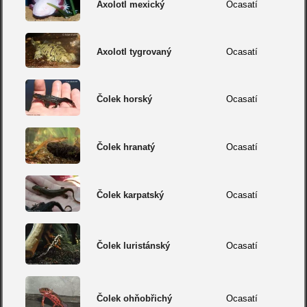
Axolotl mexický
Ocasatí
Axolotl tygrovaný
Ocasatí
Čolek horský
Ocasatí
Čolek hranatý
Ocasatí
Čolek karpatský
Ocasatí
Čolek luristánský
Ocasatí
Čolek ohňobřichý
Ocasatí