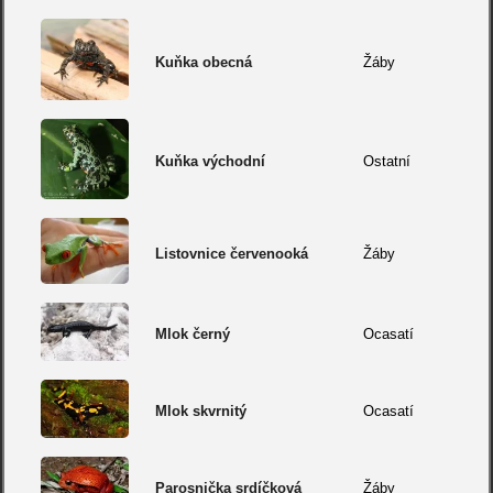
Kuňka obecná
Žáby
Kuňka východní
Ostatní
Listovnice červenooká
Žáby
Mlok černý
Ocasatí
Mlok skvrnitý
Ocasatí
Parosnička srdíčková
Žáby