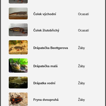
Čolek východní
Ocasatí
Čolek žlutobřichý
Ocasatí
Drápatečka Beottgerova
Žáby
Drápatečka malá
Žáby
Drápatka vodní
Žáby
Fryna dvoupruhá
Žáby