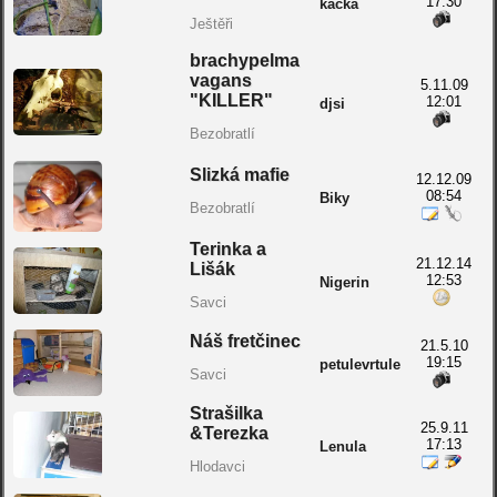
17:30
kačka
Ještěři
brachypelma
vagans
5.11.09
"KILLER"
12:01
djsi
Bezobratlí
Slizká mafie
12.12.09
08:54
Biky
Bezobratlí
Terinka a
21.12.14
Lišák
12:53
Nigerin
Savci
Náš fretčinec
21.5.10
19:15
petulevrtule
Savci
Strašilka
25.9.11
&Terezka
17:13
Lenula
Hlodavci