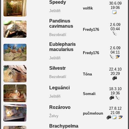
Speedy
30.6.09
19:06
volfik
Ještěři
Pandinus
2.6.09
cavimanus
03:44
Fredy176
Bezobratlí
Eublepharis
2.6.09
macularius
04:11
Fredy176
Ještěři
Silvestr
22.4.10
20:29
Tóna
Bezobratlí
Leguánci
18.3.10
19:36
Somali
Ještěři
Rozárovo
27.8.12
21:08
pučmeloun
Želvy
Brachypelma