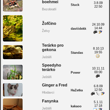
boehmei
3.8.09
Stuck
22:50
Bezobratlí
Žofčino
24.10.09
14:44
daviiidekk
Želvy
Terárko pro
8.10.13
gekona
19:55
Standas
Ještěři
Speedyho
10.11.11
terárko
00:00
Power
Ještěři
Ginger a Fred
6.8.09
12:50
HaZetka
Hlodavci
Fanynka
5.1.11
17:18
kakaoo
Ještěři