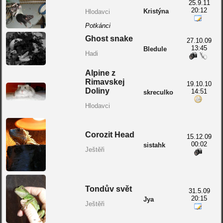
25.9.11
20:12
Kristýna
Hlodavci
Potkánci
Ghost snake
27.10.09
13:45
Bledule
Hadi
Alpine z
Rimavskej
19.10.10
Doliny
14:51
skreculko
Hlodavci
Corozit Head
15.12.09
00:02
sistahk
Ještěři
Tondův svět
31.5.09
20:15
Jya
Ještěři