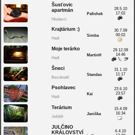
Šusťovic
28.5.10
apartmán
17:02
Pafishek
Hlodavci
Krajtárium :)
30.7.09
00:02
Simba
Hadi
Moje terárko
29.12.09
14:46
MartinH
Hadi
Šneci
31.1.10
11:17
Standas
Bezobratlí
Psohlavec
23.6.10
23:57
Kai
Hadi
Terárium
15.4.09
16:34
Janiška
Ještěři
JULČINO
6.4.10
KRÁLOVSTVÍ