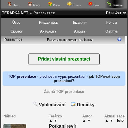
Terárka
Hafíci
Kočičí
Ptáčci
Rybičky
Skalky
TERARKA.NET
»
Prezentace
Přihlásit se
Úvod
Prezentace
Inzeráty
Fórum
Články
Aktuality
Atlasy
Ostatní
Prezentace
Prezentujte svoje terárium
TOP prezentace
- přednostní výpis prezentací -
jak TOPovat svoji
prezentaci?
Žádná TOP prezentace
Vyhledávání
Deníčky
Náhled
Terárko
Autor
Aktualizace
▲
▼
▲
▼
▲
▼
foto
Potkaní revír