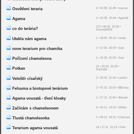
Osvětleni teraria
4 • 02.06. 21:46 • marcos
Agama
1 • 20.05. 15:44 • Agamák
172 • 08.05. 20:58 •
co do terária?
Dominik8554
Utekla nám agama
1 • 08.05. 06:15 • vendy
nove terarium pro chamika
1 • 27.04. 20:55 • Zayl
Pořízení chameleona
1 • 26.04. 01:09 • Zayl
15 • 20.03. 20:29 •
Potkan
Danča84
Veleštír císařský
2 • 28.02. 21:43 • Landvir
Felsuma a biotopové terárium
2 • 07.02. 23:02 • BBchory
Agama vousatá - tření kloaky
1 • 27.12. 11:40 • dblazek
Začínám s chameleonem
4 • 20.12. 19:32 • Střelec
Tlustá chameleonka
1 • 06.12. 18:31 • Chamuel
Terarium agama vousatá
14 • 27.11. 22:13 • Felix