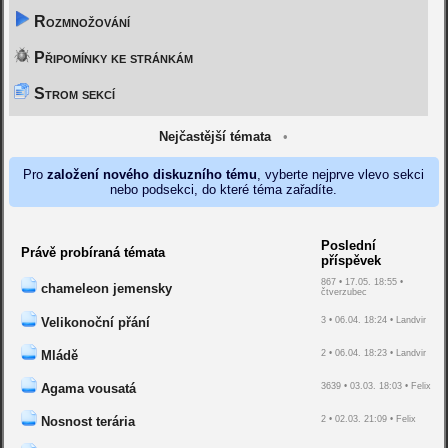
Rozmnožování
Připomínky ke stránkám
Strom sekcí
Nejčastější témata
•
Pro
založení nového diskuzního tému
, vyberte nejprve vlevo sekci
nebo podsekci, do které téma zařadíte.
Poslední
Právě probíraná témata
příspěvek
867 • 17.05. 18:55 •
chameleon jemensky
čtverzubec
Velikonoční přání
3 • 06.04. 18:24 • Landvir
Mládě
2 • 06.04. 18:23 • Landvir
Agama vousatá
3639 • 03.03. 18:03 • Felix
Nosnost terária
2 • 02.03. 21:09 • Felix