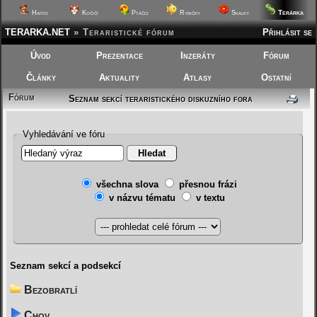
Terárka
Hafíci
Kočičí
Ptáčci
Rybičky
Skalky
TERARKA.NET
»
Teraristické fórum
Přihlásit se
Úvod
Prezentace
Inzeráty
Fórum
Články
Aktuality
Atlasy
Ostatní
Fórum
Seznam sekcí teraristického diskuzního fora
Vyhledávání ve fóru
všechna slova
přesnou frázi
v názvu tématu
v textu
Seznam sekcí a podsekcí
Bezobratlí
Chov