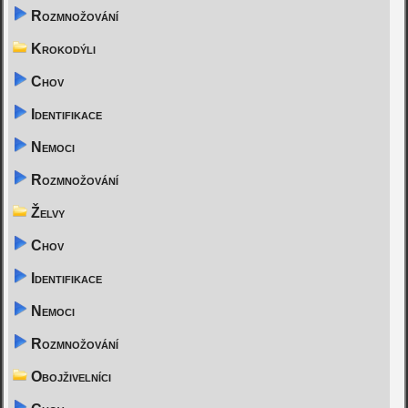
Rozmnožování
Krokodýli
Chov
Identifikace
Nemoci
Rozmnožování
Želvy
Chov
Identifikace
Nemoci
Rozmnožování
Obojživelníci