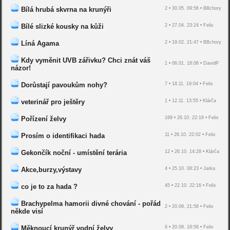
Bílá hrubá skvrna na krunýři
2 • 30.05. 09:56 • BBchory
Bílé slizké kousky na kůži
2 • 27.04. 23:24 • Felix
Líná Agama
2 • 19.02. 21:47 • BBchory
Kdy vyměnit UVB zářivku? Chci znát váš
1 • 06.01. 18:06 • DavidP
názor!
Dorůstají pavoukům nohy?
7 • 18.11. 19:04 • Felix
veterinář pro ještěry
1 • 12.11. 13:55 • Klárča
Pořízení želvy
169 • 26.10. 22:16 • Felix
Prosím o identifikaci hada
11 • 26.10. 22:02 • Felix
Gekončík noční - umístění terária
12 • 26.10. 14:28 • Klárča
Akce,burzy,výstavy
4 • 25.10. 08:23 • Jarka
co je to za hada ?
45 • 22.10. 22:16 • Felix
Brachypelma hamorii divné chování - pořád
2 • 20.09. 21:58 • Felix
někde visí
Měknoucí krunýř vodní želvy
6 • 20.09. 19:56 • Felix