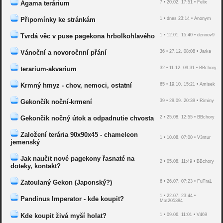
Agama terárium
7 • 20.02. 17:51 • Felix
Připomínky ke stránkám
1 • dnes 23:14 • Anonym
Tvrdá věc v puse pagekona hrbolkohlavého
1 • 12.01. 15:40 • dennov9
Vánoční a novoročnní přání
36 • 27.12. 08:08 • Jarka
terarium-akvarium
32 • 11.12. 09:31 • BBchory
Krmný hmyz - chov, nemoci, ostatní
65 • 19.10. 15:21 • Amisek
Gekončík noční-krmení
39 • 29.09. 20:39 • Riminy
Gekončik nočný útok a odpadnutie chvosta
2 • 25.08. 12:55 • BBchory
Založení terária 90x90x45 - chameleon
1 • 10.08. 07:00 • V3ntur
jemenský
Jak naučit nové pagekony řasnaté na
2 • 05.08. 11:49 • BBchory
doteky, kontakt?
Zatoulaný Gekon (Japonský?)
6 • 26.07. 07:23 • FuTraL
1 • 22.07. 23:44 •
Pandinus Imperator - kde koupit?
Mat205384
Kde koupit živá myší holat?
1 • 09.06. 11:01 • V469