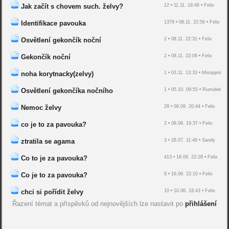
Jak začít s chovem such. želvy?
12 • 11.11. 18:46 • Felix
Identifikace pavouka
1379 • 08.11. 22:56 • Felix
Osvětlení gekončík noční
2 • 08.11. 22:31 • Felix
Gekončík noční
2 • 08.11. 22:09 • Felix
noha korytnacky(zelvy)
1 • 03.11. 13:33 • Misoppm
Osvětlení gekončíka nočního
1 • 05.10. 09:55 • Rumidek
Nemoc želvy
28 • 08.09. 20:44 • Felix
co je to za pavouka?
2 • 08.09. 19:37 • Felix
ztratila se agama
3 • 28.07. 11:46 • Sandy
Co to je za pavouka?
413 • 16.06. 22:28 • Felix
Co je to za pavouka?
8 • 16.06. 22:10 • Felix
chci si pořídit želvy
10 • 10.06. 19:43 • Felix
Řazení témat a příspěvků od nejnovějších lze nastavit po
přihlášení