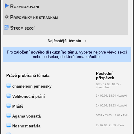
Rozmnožování
Připomínky ke stránkám
Strom sekcí
Nejčastější témata
•
Pro
založení nového diskuzního tému
, vyberte nejprve vlevo sekci
nebo podsekci, do které téma zařadíte.
Poslední
Právě probíraná témata
příspěvek
867 • 17.05. 18:55 •
chameleon jemensky
čtverzubec
Velikonoční přání
3 • 06.04. 18:24 • Landvir
Mládě
2 • 06.04. 18:23 • Landvir
Agama vousatá
3639 • 03.03. 18:03 • Felix
Nosnost terária
2 • 02.03. 21:09 • Felix