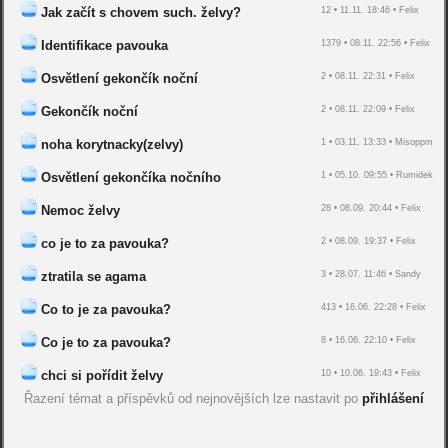
Jak začít s chovem such. želvy?
12 • 11.11. 18:46 • Felix
Identifikace pavouka
1379 • 08.11. 22:56 • Felix
Osvětlení gekončík noční
2 • 08.11. 22:31 • Felix
Gekončík noční
2 • 08.11. 22:09 • Felix
noha korytnacky(zelvy)
1 • 03.11. 13:33 • Misoppm
Osvětlení gekončíka nočního
1 • 05.10. 09:55 • Rumidek
Nemoc želvy
28 • 08.09. 20:44 • Felix
co je to za pavouka?
2 • 08.09. 19:37 • Felix
ztratila se agama
3 • 28.07. 11:46 • Sandy
Co to je za pavouka?
413 • 16.06. 22:28 • Felix
Co je to za pavouka?
8 • 16.06. 22:10 • Felix
chci si pořídit želvy
10 • 10.06. 19:43 • Felix
Řazení témat a příspěvků od nejnovějších lze nastavit po
přihlášení