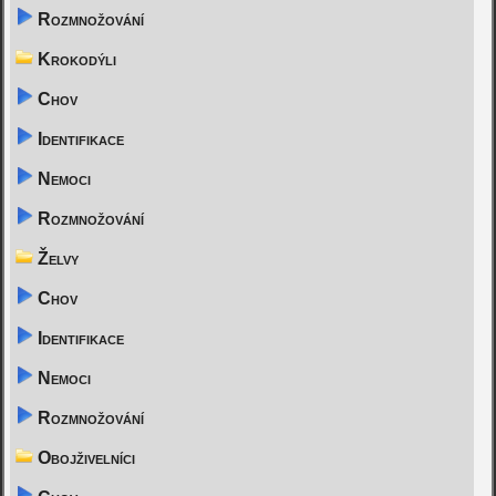
Rozmnožování
Krokodýli
Chov
Identifikace
Nemoci
Rozmnožování
Želvy
Chov
Identifikace
Nemoci
Rozmnožování
Obojživelníci