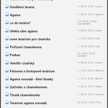
Osvětleni teraria
4 • 02.06. 21:46 • marcos
Agama
1 • 20.05. 15:44 • Agamák
172 • 08.05. 20:58 •
co do terária?
Dominik8554
Utekla nám agama
1 • 08.05. 06:15 • vendy
nove terarium pro chamika
1 • 27.04. 20:55 • Zayl
Pořízení chameleona
1 • 26.04. 01:09 • Zayl
15 • 20.03. 20:29 •
Potkan
Danča84
Veleštír císařský
2 • 28.02. 21:43 • Landvir
Felsuma a biotopové terárium
2 • 07.02. 23:02 • BBchory
Agama vousatá - tření kloaky
1 • 27.12. 11:40 • dblazek
Začínám s chameleonem
4 • 20.12. 19:32 • Střelec
Tlustá chameleonka
1 • 06.12. 18:31 • Chamuel
Terarium agama vousatá
14 • 27.11. 22:13 • Felix