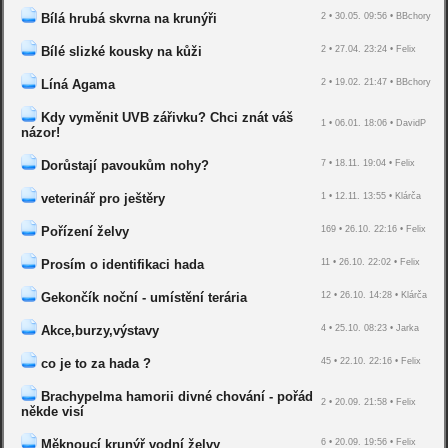
Bílá hrubá skvrna na krunýři
2 • 30.05. 09:56 • BBchory
Bílé slizké kousky na kůži
2 • 27.04. 23:24 • Felix
Líná Agama
2 • 19.02. 21:47 • BBchory
Kdy vyměnit UVB zářivku? Chci znát váš
1 • 06.01. 18:06 • DavidP
názor!
Dorůstají pavoukům nohy?
7 • 18.11. 19:04 • Felix
veterinář pro ještěry
1 • 12.11. 13:55 • Klárča
Pořízení želvy
169 • 26.10. 22:16 • Felix
Prosím o identifikaci hada
11 • 26.10. 22:02 • Felix
Gekončík noční - umístění terária
12 • 26.10. 14:28 • Klárča
Akce,burzy,výstavy
4 • 25.10. 08:23 • Jarka
co je to za hada ?
45 • 22.10. 22:16 • Felix
Brachypelma hamorii divné chování - pořád
2 • 20.09. 21:58 • Felix
někde visí
Měknoucí krunýř vodní želvy
6 • 20.09. 19:56 • Felix