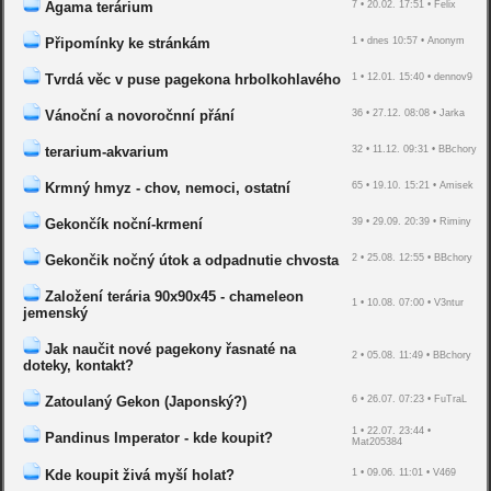
Agama terárium
7 • 20.02. 17:51 • Felix
Připomínky ke stránkám
1 • dnes 10:57 • Anonym
Tvrdá věc v puse pagekona hrbolkohlavého
1 • 12.01. 15:40 • dennov9
Vánoční a novoročnní přání
36 • 27.12. 08:08 • Jarka
terarium-akvarium
32 • 11.12. 09:31 • BBchory
Krmný hmyz - chov, nemoci, ostatní
65 • 19.10. 15:21 • Amisek
Gekončík noční-krmení
39 • 29.09. 20:39 • Riminy
Gekončik nočný útok a odpadnutie chvosta
2 • 25.08. 12:55 • BBchory
Založení terária 90x90x45 - chameleon
1 • 10.08. 07:00 • V3ntur
jemenský
Jak naučit nové pagekony řasnaté na
2 • 05.08. 11:49 • BBchory
doteky, kontakt?
Zatoulaný Gekon (Japonský?)
6 • 26.07. 07:23 • FuTraL
1 • 22.07. 23:44 •
Pandinus Imperator - kde koupit?
Mat205384
Kde koupit živá myší holat?
1 • 09.06. 11:01 • V469