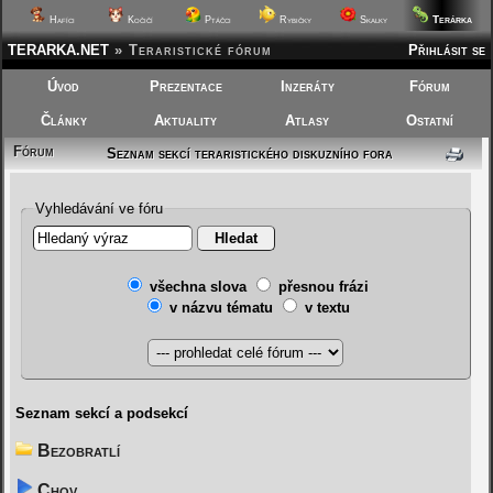
Terárka
Hafíci
Kočičí
Ptáčci
Rybičky
Skalky
TERARKA.NET
»
Teraristické fórum
Přihlásit se
Úvod
Prezentace
Inzeráty
Fórum
Články
Aktuality
Atlasy
Ostatní
Fórum
Seznam sekcí teraristického diskuzního fora
Vyhledávání ve fóru
všechna slova
přesnou frázi
v názvu tématu
v textu
Seznam sekcí a podsekcí
Bezobratlí
Chov